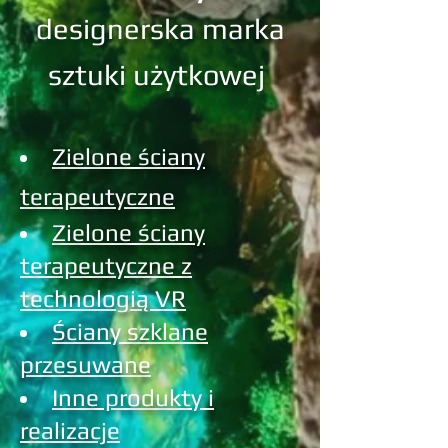
designerska marka
sztuki użytkowej
Zielone ściany
terapeutyczne
Zielone ściany
terapeutyczne z
technologią VR
Ściany szklane
przesuwane
Inne produkty i
realizacje