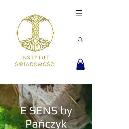
E SENS by
Pańczyk