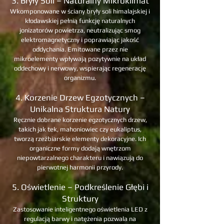
3. Bryły Soli – Naturalny Mikroklimat
Wkomponowane w ściany bryły soli himalajskiej i
kłodawskiej pełnią funkcję naturalnych
jonizatorów powietrza, neutralizując smog
elektromagnetyczny i poprawiając jakość
oddychania. Emitowane przez nie
mikroelementy wpływają pozytywnie na układ
oddechowy i nerwowy, wspierając regenerację
organizmu.
4. Korzenie Drzew Egzotycznych –
Unikalna Struktura Natury
Ręcznie dobrane korzenie egzotycznych drzew,
takich jak tek, mahoniowiec czy eukaliptus,
tworzą rzeźbiarskie elementy dekoracyjne. Ich
organiczne formy dodają wnętrzom
niepowtarzalnego charakteru i nawiązują do
pierwotnej harmonii przyrody.
5. Oświetlenie – Podkreślenie Głębi i
Struktury
Zastosowanie inteligentnego oświetlenia LED z
regulacją barwy i natężenia pozwala na