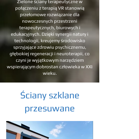
Zielone ściany terapeutyczne w
połączeniu z terapią VR stanowią
przełomowe rozwiązanie dla
nowoczesnych przestrzeni
terapeutycznych, biurowych i
edukacyjnych. Dzięki synergii natury i
technologii, kreujemy środowisko
sprzyjające zdrowiu psychicznemu,
głębokiej regeneracji i neuroterapii, co
czyni je wyjątkowym narzędziem
wspierającym dobrostan człowieka w XXI
wieku.
Ściany szklane
przesuwane