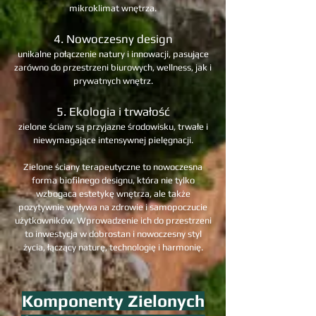
mikroklimat wnętrza.
4. Nowoczesny design
unikalne połączenie natury i innowacji, pasujące
zarówno do przestrzeni biurowych, wellness, jak i
prywatnych wnętrz.
5. Ekologia i trwałość
zielone ściany są przyjazne środowisku, trwałe i
niewymagające intensywnej pielęgnacji.
Zielone ściany terapeutyczne to nowoczesna
forma biofilnego designu, która nie tylko
wzbogaca estetykę wnętrza, ale także
pozytywnie wpływa na zdrowie i samopoczucie
użytkowników. Wprowadzenie ich do przestrzeni
to inwestycja w dobrostan i nowoczesny styl
życia, łączący naturę, technologię i harmonię.
Komponenty Zielonych