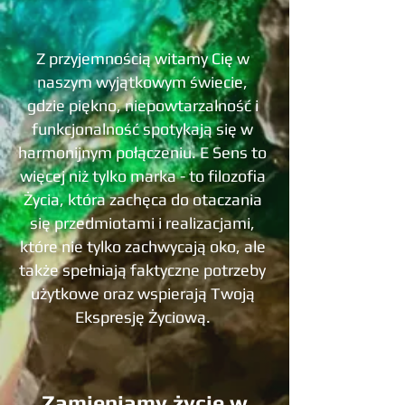
​Z przyjemnością witamy Cię w
naszym wyjątkowym świecie,
gdzie piękno, niepowtarzalność i
funkcjonalność spotykają się w
harmonijnym połączeniu. E Sens to
więcej niż tylko marka - to filozofia
Życia, która zachęca do otaczania
się przedmiotami i realizacjami,
które nie tylko zachwycają oko, ale
także spełniają faktyczne potrzeby
użytkowe oraz wspierają Twoją
Ekspresję Życiową.​​​
Zamieniamy życie w