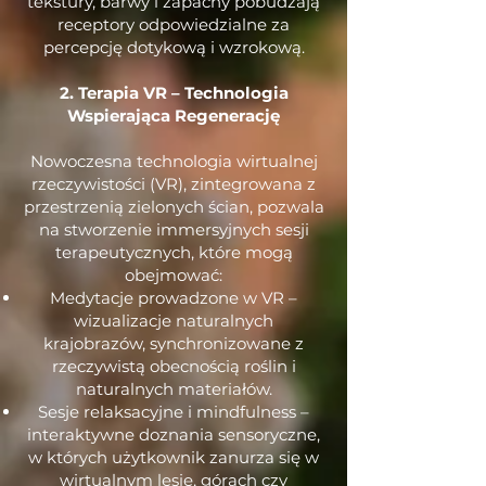
tekstury, barwy i zapachy pobudzają
receptory odpowiedzialne za
percepcję dotykową i wzrokową.
2. Terapia VR – Technologia
Wspierająca Regenerację
Nowoczesna technologia wirtualnej
rzeczywistości (VR), zintegrowana z
przestrzenią zielonych ścian, pozwala
na stworzenie immersyjnych sesji
terapeutycznych, które mogą
obejmować:
Medytacje prowadzone w VR –
wizualizacje naturalnych
krajobrazów, synchronizowane z
rzeczywistą obecnością roślin i
naturalnych materiałów.
Sesje relaksacyjne i mindfulness –
interaktywne doznania sensoryczne,
w których użytkownik zanurza się w
wirtualnym lesie, górach czy