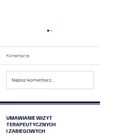
Komentarze
Napisz komentarz...
❤️Rekomendacja
💠❤️Rekomendacj
warsztatów Mapa
Traumy i Narcyz
Narcyzmu💠❤️
UMAWIANIE WIZYT
TERAPEUTYCZNYCH
I ZABIEGOWYCH