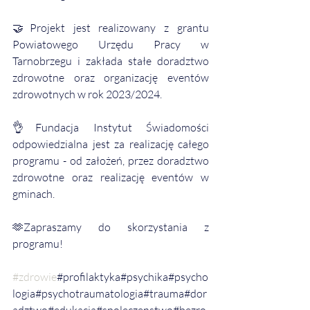
🤝Projekt jest realizowany z grantu 
Powiatowego Urzędu Pracy w 
Tarnobrzegu i zakłada stałe doradztwo 
zdrowotne oraz organizację eventów 
zdrowotnych w rok 2023/2024.
👌Fundacja Instytut Świadomości 
odpowiedzialna jest za realizację całego 
programu - od założeń, przez doradztwo 
zdrowotne oraz realizację eventów w 
gminach. 
🫶Zapraszamy do skorzystania z 
programu!
#zdrowie
#profilaktyka#psychika#psycho
logia#psychotraumatologia#trauma#dor
adztwo#edukacja#spoleczenstwo#bezro