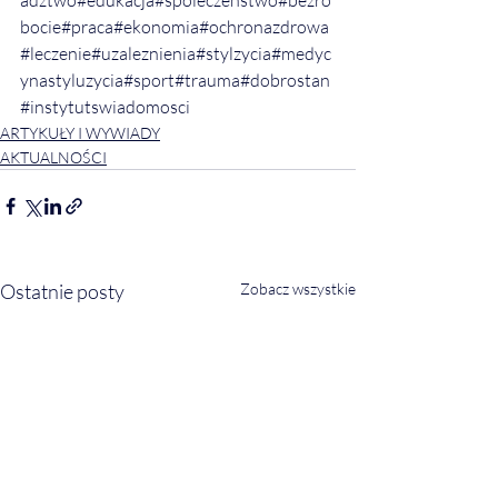
bocie#praca#ekonomia#ochronazdrowa
#leczenie#uzaleznienia#stylzycia#medyc
ynastyluzycia#sport#trauma#dobrostan
#instytutswiadomosci
ARTYKUŁY I WYWIADY
AKTUALNOŚCI
Ostatnie posty
Zobacz wszystkie