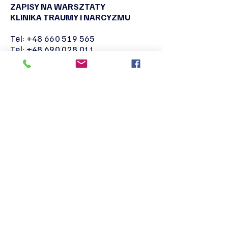
ZAPISY NA WARSZTATY
KLINIKA TRAUMY I NARCYZMU
Tel:
+48 660 519 565
Tel:
+48 690 028 011
naukaiswiadomosc@gmail.com
WSPÓŁPRACA I
POMIESZCZENIA
Tel:
+48 660 519 565
+48 690 028 011
naukaiswiadomosc@gmail.com