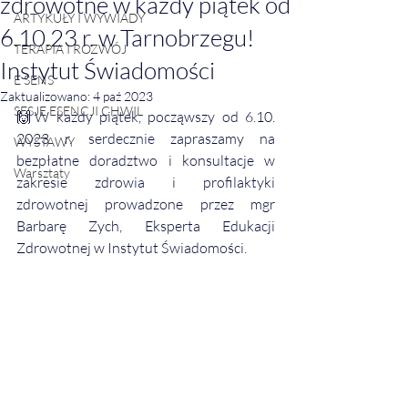
zdrowotne w każdy piątek od
ARTYKUŁY I WYWIADY
6.10.23 r. w Tarnobrzegu!
TERAPIA I ROZWÓJ
Instytut Świadomości
E SENS
Zaktualizowano:
4 paź 2023
SESJE ESENCJI CHWIL
🙌W każdy piątek, począwszy od 6.10. 
2023 r. serdecznie zapraszamy na 
WYSTAWY
bezpłatne doradztwo i konsultacje w 
Warsztaty
zakresie zdrowia i profilaktyki 
zdrowotnej prowadzone przez mgr 
Barbarę Zych, Eksperta Edukacji 
Zdrowotnej w Instytut Świadomości.