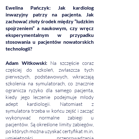
Ewelina Pańczyk: Jak kardiolog 
inwazyjny patrzy na pacjenta. Jak 
zachować złoty środek między “ludzkim 
spojrzeniem” a naukowym, czy wręcz 
eksperymentalnym w przypadku 
stosowania u pacjentów nowatorskich 
technologii?
Adam Witkowski: 
Na szczęście coraz 
częściej do szkoleń, zwłaszcza tych 
pierwszych, podstawowych, wkraczają 
szkolenia na symulatorach, co znacznie 
ogranicza ryzyko dla samego pacjenta, 
kiedy jego leczenie podejmuje młody 
adept kardiologii. Natomiast z 
symulatora trzeba w końcu zejść i zacząć 
wykonywać normalne zabiegi u 
pacjentów. Są określone limity zabiegów, 
po których można uzyskać certyfikat m.in. 
umiejętności przeprowadzania 