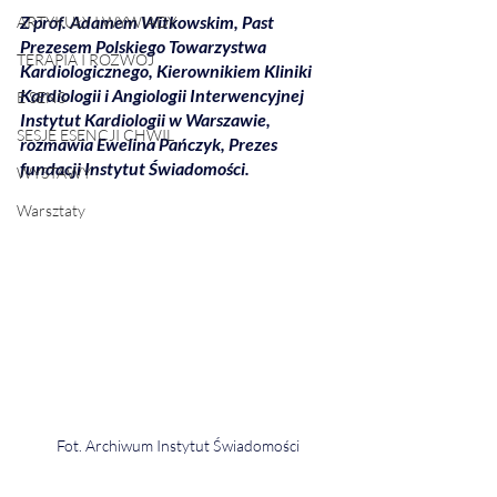
Z prof. Adamem Witkowskim, Past 
ARTYKUŁY I WYWIADY
Prezesem Polskiego Towarzystwa 
TERAPIA I ROZWÓJ
Kardiologicznego, Kierownikiem Kliniki 
Kardiologii i Angiologii Interwencyjnej 
E SENS
Instytut Kardiologii w Warszawie, 
SESJE ESENCJI CHWIL
rozmawia Ewelina Pańczyk, Prezes 
fundacji Instytut Świadomości. 
WYSTAWY
Warsztaty
Fot. Archiwum Instytut Świadomości