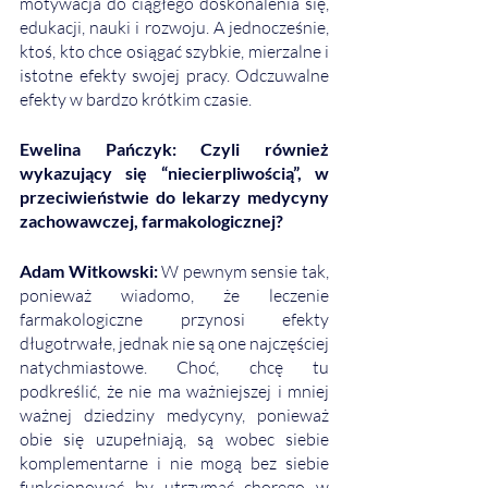
motywacja do ciągłego doskonalenia się, 
edukacji, nauki i rozwoju. A jednocześnie, 
ktoś, kto chce osiągać szybkie, mierzalne i 
istotne efekty swojej pracy. Odczuwalne 
efekty w bardzo krótkim czasie. 
Ewelina Pańczyk: Czyli również 
wykazujący się “niecierpliwością”, w 
przeciwieństwie do lekarzy medycyny 
zachowawczej, farmakologicznej? 
Adam Witkowski: 
W pewnym sensie tak, 
ponieważ wiadomo, że leczenie 
farmakologiczne przynosi efekty 
długotrwałe, jednak nie są one najczęściej 
natychmiastowe. Choć, chcę tu 
podkreślić, że nie ma ważniejszej i mniej 
ważnej dziedziny medycyny, ponieważ 
obie się uzupełniają, są wobec siebie 
komplementarne i nie mogą bez siebie 
funkcjonować by utrzymać chorego w 