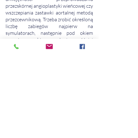
przezskórnej angioplastyki wieńcowej czy 
wszczepiania zastawki aortalnej metodą 
przezcewnikową. Trzeba zrobić określoną 
liczbę zabiegów najpierw na 
symulatorach, następnie pod okiem 
operatora proktora, a dopiero później 
takie zabiegi można wykonywać 
samodzielnie. To są całe lata szkoleń i lata 
wykonywania zabiegów, zwłaszcza tych 
skomplikowanych. Dlatego najbardziej 
doświadczonych operatorów nazywa się 
mistrzami, to ludzie, którzy dla kardiologii 
poświęcili całe swoje życie. 
Ewelina Pańczyk: Dziękuję za 
rozmowę. 
Tekst powstał w ramach Patronatu 
Honorowego nad 27. WCCI Warsaw