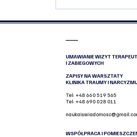
Urodziny mojego Męża
Dariusza - Esencje Chwil
UMAWIANIE WIZYT TERAPEU
I ZABIEGOWYCH
ZAPISY NA WARSZTATY
KLINIKA TRAUMY I NARCYZM
Tel: +48 660 519 565
Tel: +48 690 028 011
naukaiswiadomosc@gmail.c
WSPÓŁPRACA I POMIESZCZE