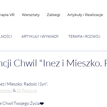
rapia VR
Warsztaty
Zabiegi
Artykuły i Realizacje
LNOŚCI
ARTYKUŁY I WYWIADY
TERAPIA I ROZWÓJ
STAWY
Warsztaty
ncji Chwil "Inez i Mieszko.
ez i Mieszko. Radość i Syn". 
domości
 &
IQ Panczyk
 Chwil Twojego Zycia❤️