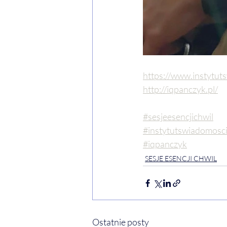
https://www.instytut
http://iqpanczyk.pl/
#sesjeesencjichwil
#instytutswiadomosc
#iqpanczyk
SESJE ESENCJI CHWIL
Ostatnie posty