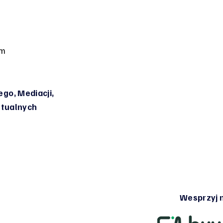
om
go, Mediacji,
irtualnych
Wesprzyj n