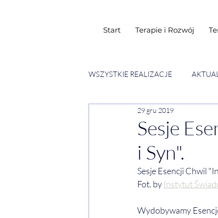
Start
Terapie i Rozwój
Te
WSZYSTKIE REALIZACJE
AKTUA
29 gru 2019
SESJE ESENCJI CHWIL
WY
Sesje Ese
i Syn".
Sesje Esencji Chwil "In
Fot. by
Instytut Świa
Wydobywamy Esencje