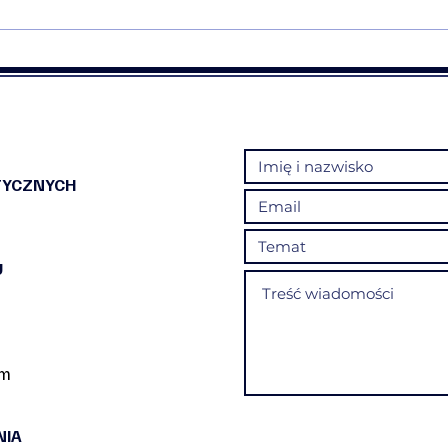
Otwieramy fotograficzny cykl
Rusz
„Esencja Chwil”
Nasz
sztuk
TYCZNYCH
U
om
NIA