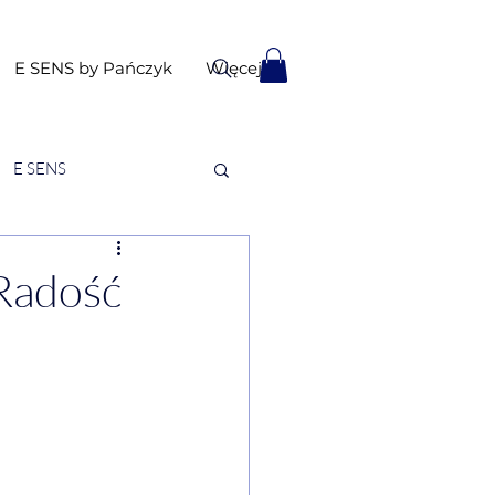
E SENS by Pańczyk
Więcej
E SENS
 Radość