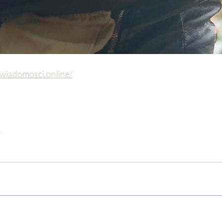
swiadomosci.online/
i