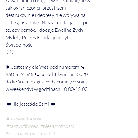
kawalerkach i długotrwałe zamknięcie w 
tak ograniczonej  przestrzeni 
destrukcyjnie i depresyjnie wpływa na 
ludzką psychikę.  Nasza fundacja jest po 
to, aby pomóc. - dodaje Ewelina Zych-
Myłek,  Prezes Fundacji Instytut 
Świadomości. 
 ⤴️⤴️⤴️
 ▶️ Jesteśmy dla Was pod numerem 📞 
660-519-565 📞 już od 1 kwietnia 2020 
do końca miesiąca  codziennie (również 
w weekendy) w godzinach 10:00-13:00. 
 ❤️Nie jesteście Sami!❤️
#takswiadomosci
#takzyczliwosci
#niesamotnosci
#koronawirus
#covid19