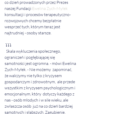
co dzień prowadzonych przez Prezes 
naszej Fundacji 
Ewelina Zych-Myłek
konsultacji i procesów terapeutyczno-
rozwojowych chcemy bezpłatnie  
wesprzeć tych, którym teraz jest 
najtrudniej - osoby starsze. 
 ⤵️⤵️⤵️
  Skala wykluczenia społecznego, 
ograniczeń i pogłębiającej się  
samotności jest ogromna. - mówi Ewelina 
Zych-Myłek. - Nie możemy  zapominać, 
że walczymy nie tylko z kryzysem 
gospodarczym i zdrowotnym,  ale przede 
wszystkim z kryzysem psychologicznym i 
emocjonalnym, który  dotyczy każdego z 
nas - osób młodych i w sile wieku, ale 
zwłaszcza osób  już na co dzień bardziej 
samotnych i słabszych. Zagubienie, 