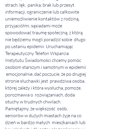
strach, lęk,  panika, brak lub przesyt 
informacji, ograniczenie lub całkowite  
uniemożliwienie kontaktów z rodziną, 
przyjaciółmi, sąsiadami może  
spowodować traumę społeczną, z którą 
nie będziemy mogli poradzić sobie  długo 
po ustaniu epidemii. Uruchamiając 
Terapeutyczny Telefon Wsparcia  
Instytutu Świadomości chcemy pomóc 
osobom starszym i samotnym w epidemii 
 emocjonalnie, dać poczucie, że po drugiej 
stronie słuchawki jest  prawdziwa osoba, 
której zależy i która wysłucha, pomoże, 
porozmawia o  rozwiązaniach, doda 
otuchy w trudnych chwilach. 
Pamiętajmy, że większość  osób, 
seniorów w dużych miastach żyje na co 
dzień w bardzo małych  mieszkaniach lub 