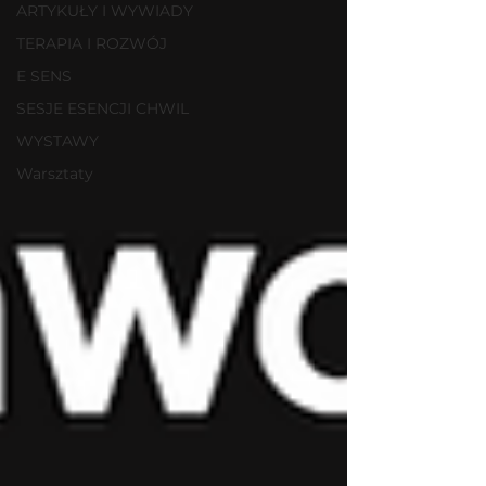
ARTYKUŁY I WYWIADY
TERAPIA I ROZWÓJ
E SENS
SESJE ESENCJI CHWIL
WYSTAWY
Warsztaty