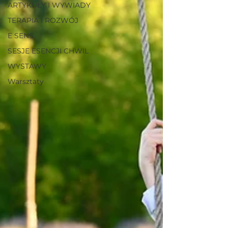
ARTYKUŁY I WYWIADY
TERAPIA I ROZWÓJ
E SENS
SESJE ESENCJI CHWIL
WYSTAWY
Warsztaty