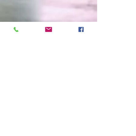
17 kwi 2025
Ukończenie studiów z
zakresu Mediacji – z radością
informuję!
Ukończenie studiów z zakresu Mediacji – z
radością informuję! Zawód mediator Ewelina