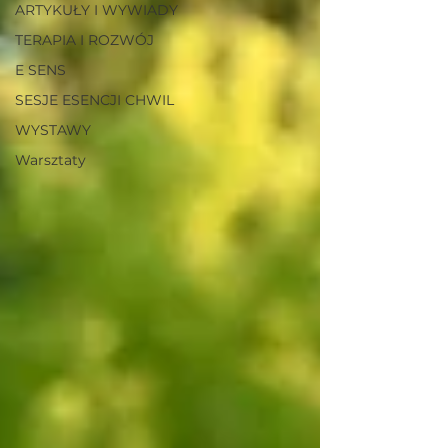
ARTYKUŁY I WYWIADY
TERAPIA I ROZWÓJ
E SENS
SESJE ESENCJI CHWIL
WYSTAWY
Warsztaty