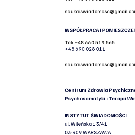
naukaiswiadomosc@gmail.c
WSPÓŁPRACA I POMIESZCZE
Tel: +48 660 519 565
+48 690 028 011
naukaiswiadomosc@gmail.c
Centrum Zdrowia Psychiczne
Psychosomatyki
i Terapii W
INSTYTUT ŚWIADOMOŚCI
ul. Wileńska 13/41
03-409 WARSZAWA