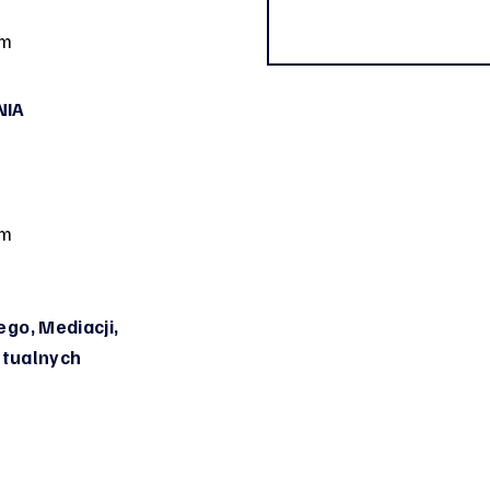
om
NIA
om
go, Mediacji,
irtualnych