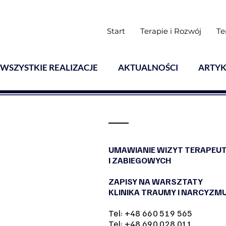
Start
Terapie i Rozwój
Te
WSZYSTKIE REALIZACJE
AKTUALNOŚCI
ARTYK
Warsztaty
UMAWIANIE WIZYT TERAPEU
I ZABIEGOWYCH
ZAPISY NA WARSZTATY
KLINIKA TRAUMY I NARCYZM
Tel: +48 660 519 565
Tel: +48 690 028 011