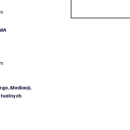
om
NIA
om
go, Mediacji,
irtualnych