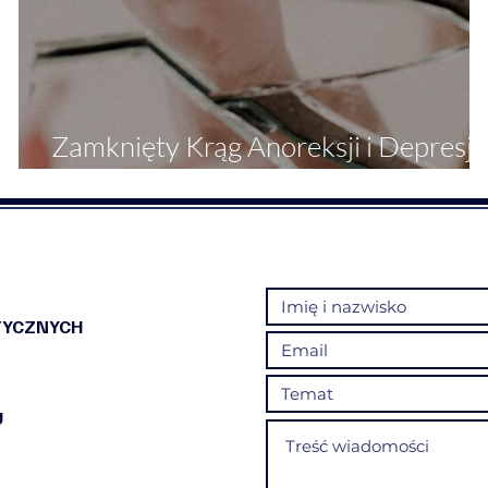
Zamknięty Krąg Anoreksji i Depresji 
Przyczyna, Skutek i Współistnienie
TYCZNYCH
U