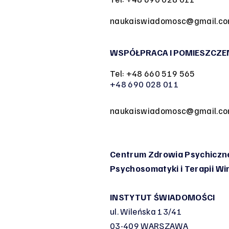
naukaiswiadomosc@gmail.c
WSPÓŁPRACA I POMIESZCZE
Tel: +48 660 519 565
+48 690 028 011
naukaiswiadomosc@gmail.c
Centrum Zdrowia Psychiczne
Psychosomatyki
i Terapii W
INSTYTUT ŚWIADOMOŚCI
ul. Wileńska 13/41
03-409 WARSZAWA