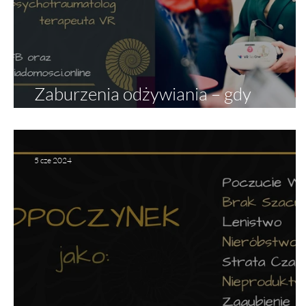
Zaburzenia odżywiania – gdy
jedzenie staje się językiem cierpienia
5 cze 2024