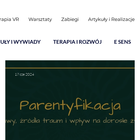
rapia VR
Warsztaty
Zabiegi
Artykuły i Realizacje
UŁY I WYWIADY
TERAPIA I ROZWÓJ
E SENS
17 cze 2024