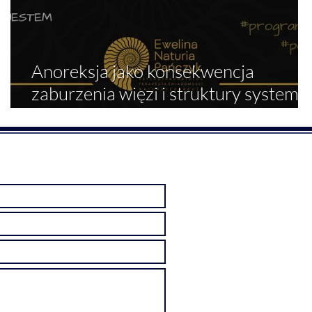
Anoreksja jako konsekwencja
-
zaburzenia więzi i struktury systemu
rodzinnego