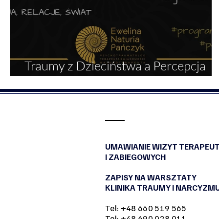
Traumy z Dzieciństwa a Percepcja
Odpoczynku
UMAWIANIE WIZYT TERAPEU
I ZABIEGOWYCH
ZAPISY NA WARSZTATY
KLINIKA TRAUMY I NARCYZM
Tel: +48 660 519 565
Tel: +48 690 028 011