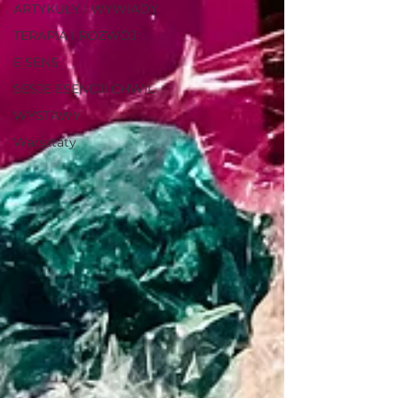
ARTYKUŁY I WYWIADY
TERAPIA I ROZWÓJ
E SENS
SESJE ESENCJI CHWIL
WYSTAWY
Warsztaty