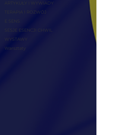
ARTYKUŁY I WYWIADY
TERAPIA I ROZWÓJ
E SENS
SESJE ESENCJI CHWIL
WYSTAWY
Warsztaty