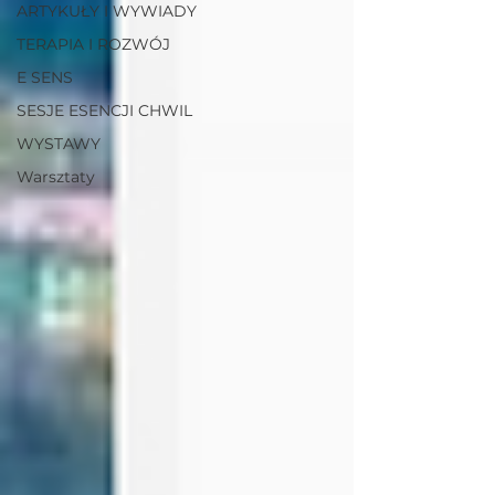
ARTYKUŁY I WYWIADY
TERAPIA I ROZWÓJ
E SENS
SESJE ESENCJI CHWIL
WYSTAWY
Warsztaty