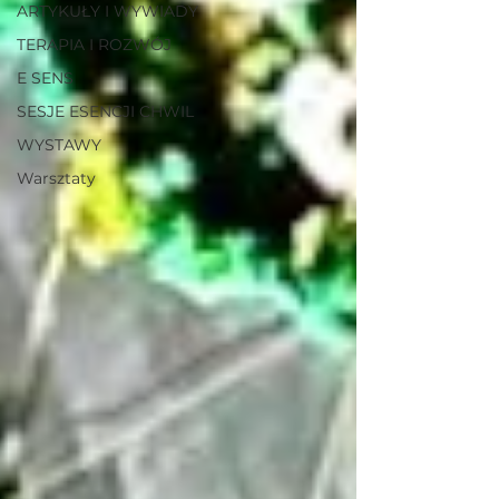
ARTYKUŁY I WYWIADY
TERAPIA I ROZWÓJ
E SENS
SESJE ESENCJI CHWIL
WYSTAWY
Warsztaty