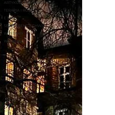
ARTYKUŁY I WYWIADY
TERAPIA I ROZWÓJ
E SENS
SESJE ESENCJI CHWIL
WYSTAWY
Warsztaty