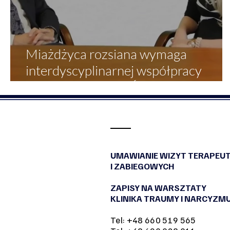
Miażdżyca rozsiana wymaga
interdyscyplinarnej współpracy
lekarzy. Pacjent ze Świadomością.
UMAWIANIE WIZYT TERAPEU
I ZABIEGOWYCH
ZAPISY NA WARSZTATY
KLINIKA TRAUMY I NARCYZM
Tel: +48 660 519 565