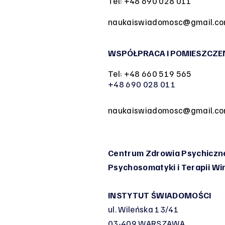
Tel: +48 690 028 011
naukaiswiadomosc@gmail.c
WSPÓŁPRACA I POMIESZCZE
Tel: +48 660 519 565
+48 690 028 011
naukaiswiadomosc@gmail.c
Centrum Zdrowia Psychiczne
Psychosomatyki
i Terapii W
INSTYTUT ŚWIADOMOŚCI
ul. Wileńska 13/41
03-409 WARSZAWA