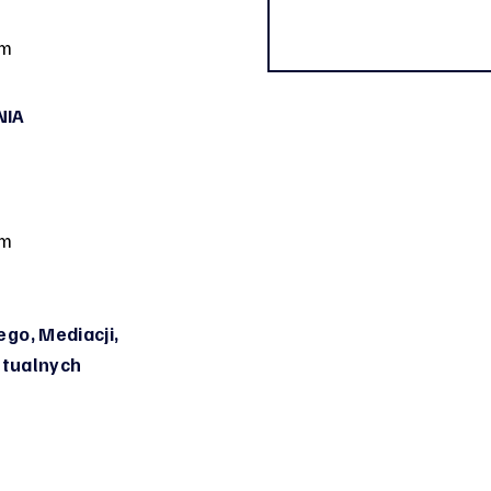
om
NIA
om
go, Mediacji,
irtualnych