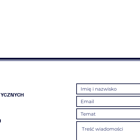
TYCZNYCH
U