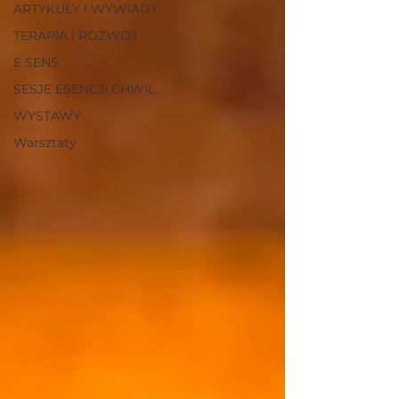
ARTYKUŁY I WYWIADY
TERAPIA I ROZWÓJ
E SENS
SESJE ESENCJI CHWIL
WYSTAWY
Warsztaty