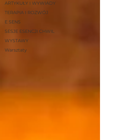
ARTYKUŁY I WYWIADY
TERAPIA I ROZWÓJ
E SENS
SESJE ESENCJI CHWIL
WYSTAWY
Warsztaty