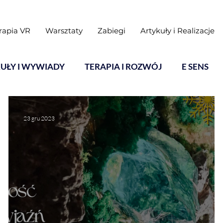
rapia VR
Warsztaty
Zabiegi
Artykuły i Realizacje
UŁY I WYWIADY
TERAPIA I ROZWÓJ
E SENS
23 gru 2023