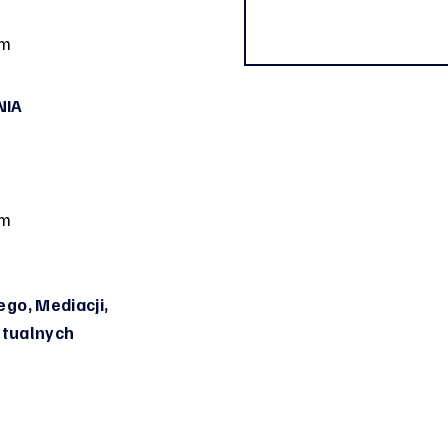
om
NIA
om
go, Mediacji,
irtualnych