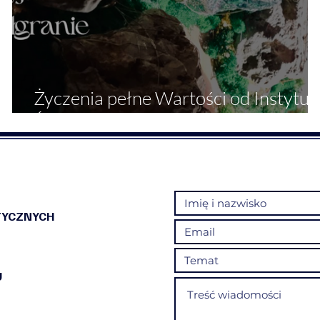
Życzenia pełne Wartości od Instytut
Świadomości
TYCZNYCH
U