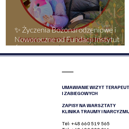
✨ Życzenia Bożonarodzeniowe i
Noworoczne od Fundacji Instytut
Świadomości✨
UMAWIANIE WIZYT TERAPEU
I ZABIEGOWYCH
ZAPISY NA WARSZTATY
KLINIKA TRAUMY I NARCYZM
Tel: +48 660 519 565