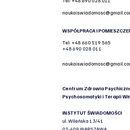
Tel: +48 690 028 011
naukaiswiadomosc@gmail.c
WSPÓŁPRACA I POMIESZCZE
Tel: +48 660 519 565
+48 690 028 011
naukaiswiadomosc@gmail.c
Centrum Zdrowia Psychiczne
Psychosomatyki
i Terapii W
INSTYTUT ŚWIADOMOŚCI
ul. Wileńska 13/41
03-409 WARSZAWA