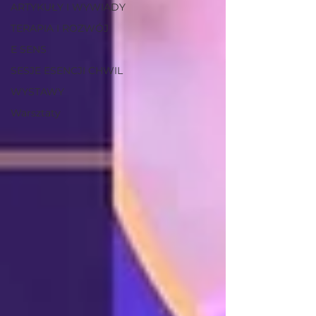
ARTYKUŁY I WYWIADY
TERAPIA I ROZWÓJ
E SENS
SESJE ESENCJI CHWIL
WYSTAWY
Warsztaty