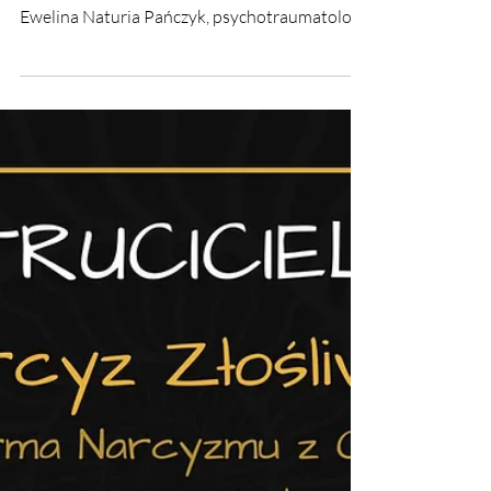
Żałoba i Śmierć
Wykład otwarty Mięcho: Ekstremalne Formy
Narcyzmu 🖤Mrok, Otchłań, Żałoba i Śmierć.
Ewelina Naturia Pańczyk, psychotraumatolog,
Terapeuta VR