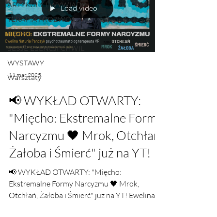
ARTYKUŁY I WYWIADY
Load video
TERAPIA I ROZWÓJ
E SENS
SESJE ESENCJI CHWIL
WYSTAWY
11 mar 2025
Warsztaty
📢 WYKŁAD OTWARTY:
"Mięcho: Ekstremalne Formy
Narcyzmu 🖤 Mrok, Otchłań,
Żałoba i Śmierć" już na YT!
📢 WYKŁAD OTWARTY: "Mięcho:
Ekstremalne Formy Narcyzmu 🖤 Mrok,
Otchłań, Żałoba i Śmierć" już na YT! Ewelina
Naturia Pańczyk