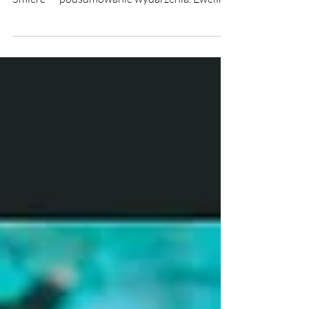
Formy Narcyzmu 🖤 Mrok, Otchłań, Żałoba i
Śmierć" – podsumowanie wydarzenia. Ewelina
Naturia Pańczyk