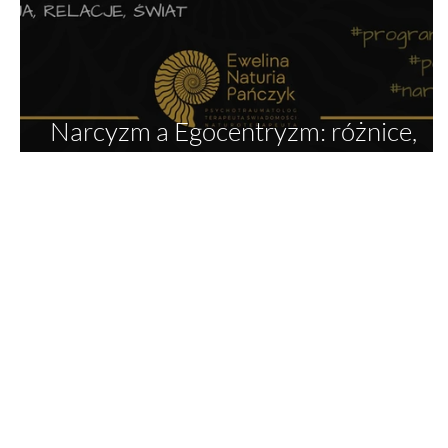
Narcyzm a Egocentryzm: różnice,
podobieństwa, klasyfikacja i diagnoz