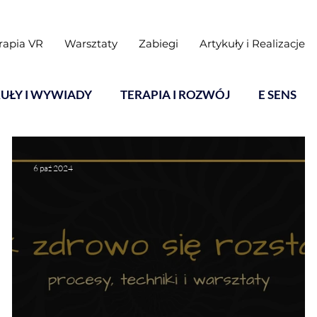
rapia VR
Warsztaty
Zabiegi
Artykuły i Realizacje
UŁY I WYWIADY
TERAPIA I ROZWÓJ
E SENS
6 paź 2024