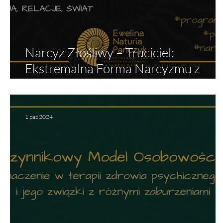
Narcyz Złośliwy – Truciciel:
Ekstremalna Forma Narcyzmu z
Cechami Narcyza Wielkościowego i
Ukrytego
1 paź 2024