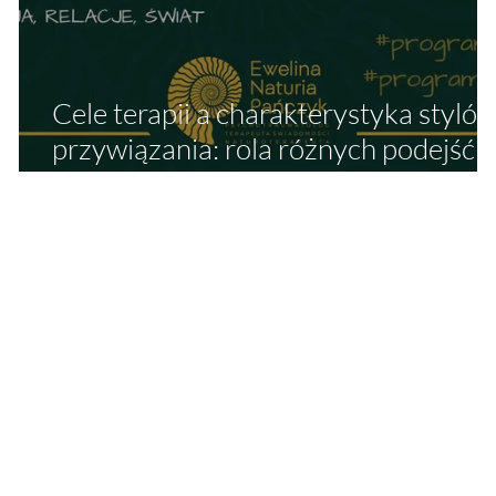
ci
Cele terapii a charakterystyka styló
a
przywiązania: rola różnych podejść
i
terapeutycznych