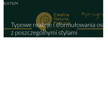
w
Typowe reakcje i sformułowania osó
z poszczególnymi stylami
przywiązania