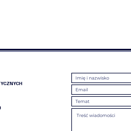
TYCZNYCH
U