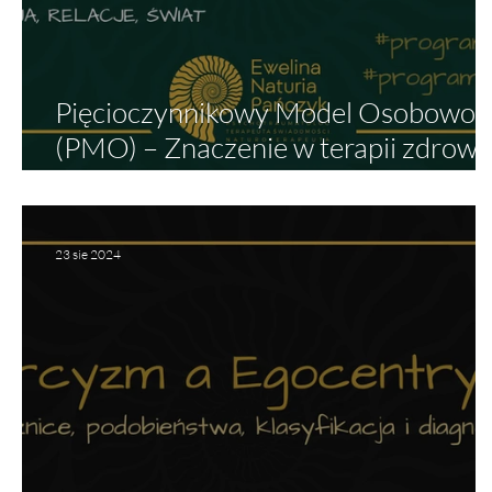
Pięcioczynnikowy Model Osobowoś
(PMO) – Znaczenie w terapii zdrowi
psychicznego i jego związki z różnym
zaburzeniami
23 sie 2024