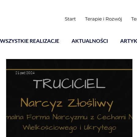
Start
Terapie i Rozwój
Te
WSZYSTKIE REALIZACJE
AKTUALNOŚCI
ARTYK
Warsztaty
21 paź 2024