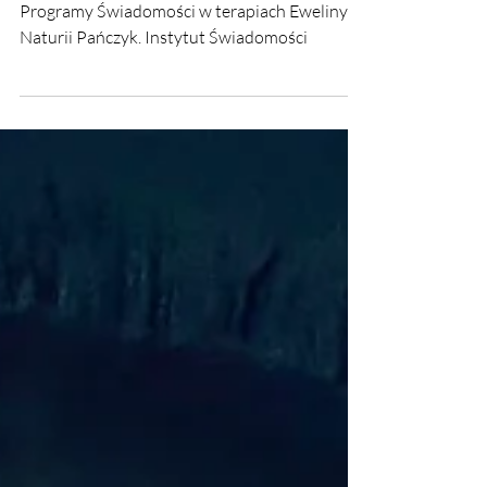
Pańczyk. Instytut
Świadomości
Programy Świadomości w terapiach Eweliny
Naturii Pańczyk. Instytut Świadomości