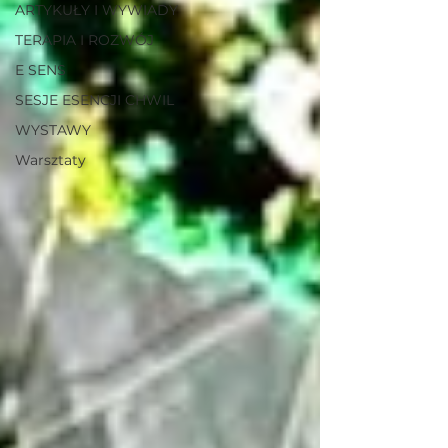
ARTYKUŁY I WYWIADY
TERAPIA I ROZWÓJ
E SENS
SESJE ESENCJI CHWIL
WYSTAWY
Warsztaty