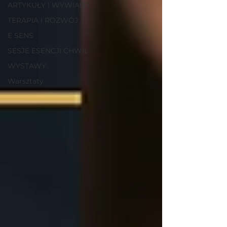
ARTYKUŁY I WYWIADY
TERAPIA I ROZWÓJ
E SENS
SESJE ESENCJI CHWIL
WYSTAWY
Warsztaty