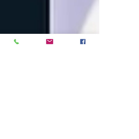
30 kwi 2025
Długoterminowe skutki
traumy zamachu w miejscu
pracy dla personelu
medycznego