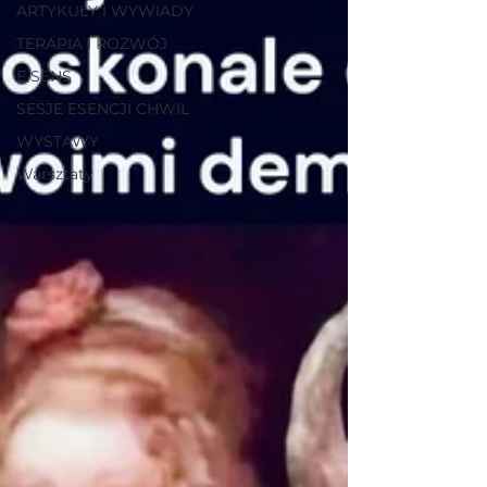
ARTYKUŁY I WYWIADY
TERAPIA I ROZWÓJ
E SENS
SESJE ESENCJI CHWIL
WYSTAWY
Warsztaty