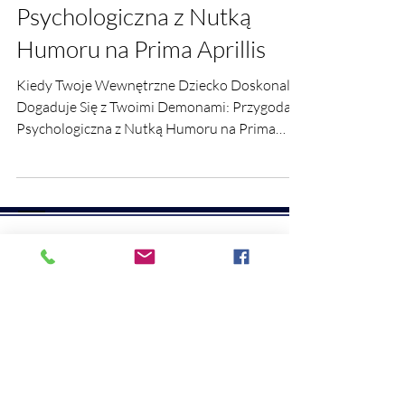
Demonami: Przygoda
Psychologiczna z Nutką
Humoru na Prima Aprillis
Kiedy Twoje Wewnętrzne Dziecko Doskonale
Dogaduje Się z Twoimi Demonami: Przygoda
Psychologiczna z Nutką Humoru na Prima
Aprillis.
UMAWIANIE WIZYT
TERAPEUTYCZNYCH
I ZABIEGOWYCH
ZAPISY NA WARSZTATY
KLINIKA TRAUMY I NARCYZMU