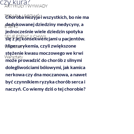
czy kura?
ARTYKUŁY I WYWIADY
TERAPIA I ROZWÓJ
Choroba niczyja i wszystkich, bo nie ma 
dedykowanej dziedziny medycyny, a 
E SENS
jednocześnie wiele dziedzin spotyka 
SESJE ESENCJI CHWIL
się z jej konsekwencjami u pacjentów. 
Hiperurykemia, czyli zwiększone 
WYSTAWY
stężenie kwasu moczowego we krwi 
Warsztaty
może prowadzić do chorób z silnymi 
dolegliwościami bólowymi, jak kamica 
nerkowa czy dna moczanowa, a nawet 
być czynnikiem ryzyka chorób serca i 
naczyń. Co wiemy dziś o tej chorobie?