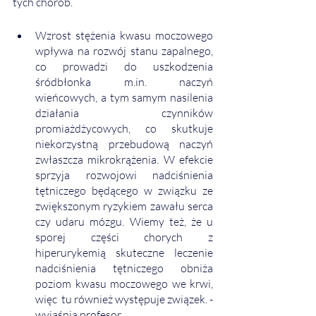
tych chorób. 
Wzrost stężenia kwasu moczowego 
wpływa na rozwój stanu zapalnego, 
co prowadzi do uszkodzenia 
śródbłonka m.in. naczyń 
wieńcowych, a tym samym nasilenia 
działania czynników 
promiażdżycowych, co skutkuje 
niekorzystną przebudową naczyń 
zwłaszcza mikrokrążenia. W efekcie 
sprzyja rozwojowi nadciśnienia 
tętniczego będącego w związku ze 
zwiększonym ryzykiem zawału serca 
czy udaru mózgu. Wiemy też, że u 
sporej części chorych z 
hiperurykemią skuteczne leczenie 
nadciśnienia tętniczego obniża 
poziom kwasu moczowego we krwi, 
więc  tu również występuje związek. - 
wyjaśnia profesor. 