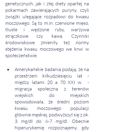
genetycznych, jak i złej diety opartej na 
pokarmach zawierających puryny, czyli 
związki ulegające rozpadowi do kwasu 
moczowego. Są to m.in. czerwone mięso, 
tłuste i wędzone ryby, warzywa 
strączkowe czy kawa. Czynniki 
środowiskowe zmieniły też normy 
stężenia kwasu moczowego we krwi w 
społeczeństwie. 
Amerykańskie badania podają, że na 
przestrzeni kilkudziesięciu lat - 
między latami 20 a 70 XXI w.  - 
migracja społeczna z terenów 
wiejskich do miejskich 
spowodowała, że średni poziom 
kwasu moczowego populacji 
głównie męskiej, podwyższył się z ok. 
3 mg/dl do 6-7 mg/dl. Obecnie 
hiperurykemię rozpoznajemy, gdy 