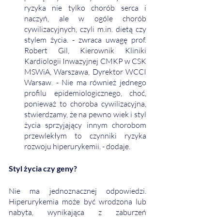
ryzyka nie tylko chorób serca i 
naczyń, ale w ogóle chorób 
cywilizacyjnych, czyli m.in. dietą czy 
stylem życia. - zwraca uwagę prof. 
Robert Gil, Kierownik Kliniki 
Kardiologii Inwazyjnej CMKP w CSK 
MSWiA, Warszawa, Dyrektor WCCI 
Warsaw. - Nie ma również jednego 
profilu epidemiologicznego, choć, 
ponieważ to choroba cywilizacyjna, 
stwierdzamy, że na pewno wiek i styl 
życia sprzyjający innym chorobom 
przewlekłym to czynniki ryzyka 
rozwoju hiperurykemii. - dodaje. 
Styl życia czy geny?
Nie ma jednoznacznej odpowiedzi. 
Hiperurykemia może być wrodzona lub 
nabyta, wynikająca z zaburzeń 