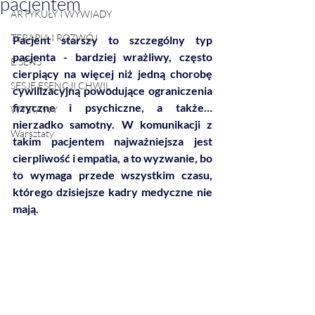
pacjentem
ARTYKUŁY I WYWIADY
TERAPIA I ROZWÓJ
Pacjent starszy to szczególny typ 
pacjenta - bardziej wrażliwy, często 
E SENS
cierpiący na więcej niż jedną chorobę 
SESJE ESENCJI CHWIL
cywilizacyjną powodujące ograniczenia 
fizyczne i psychiczne, a także… 
WYSTAWY
nierzadko samotny. W komunikacji z 
Warsztaty
takim pacjentem najważniejsza jest 
cierpliwość i empatia, a to wyzwanie, bo 
to wymaga przede wszystkim czasu, 
którego dzisiejsze kadry medyczne nie 
mają.