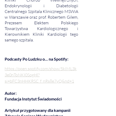
Kliniki Chorób Wewnętrznych, 
Endokrynologii i Diabetologii 
Centralnego Szpitala Klinicznego MSWiA 
w Warszawie oraz prof. Robertem Gilem, 
Prezesem Elektem Polskiego 
Towarzystwa Kardiologicznego i 
Kierownikiem Kliniki Kardiologii tego 
samego szpitala.
Podcasty Po Ludzku o... na Spotify:
https://open.spotify.com/show/5kIML3k
3e0nToNKI0SogHl?
si=bFC3nHHKRSC_f_nRs8e7yQ&nd=1
Autor: 
Fundacja Instytut Świadomości
Artykuł przygotowany dla kampanii 
Zdrowie Seniora Wydawnictwa 