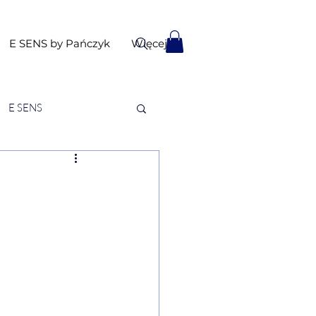
E SENS by Pańczyk
Więcej
E SENS