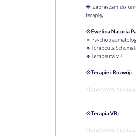
🔷Zapraszam do umówi
terapię,
💠
Ewelina Naturia P
🔹Psychotraumatolo
🔹Terapeuta Schema
🔹Terapeuta VR
💠
Terapie i Rozwój:
https://www.instytut
💠
Terapia VR:
https://www.instytut