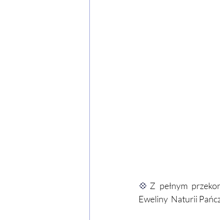
💠
Z pełnym przekon
Eweliny  Naturii Pańc