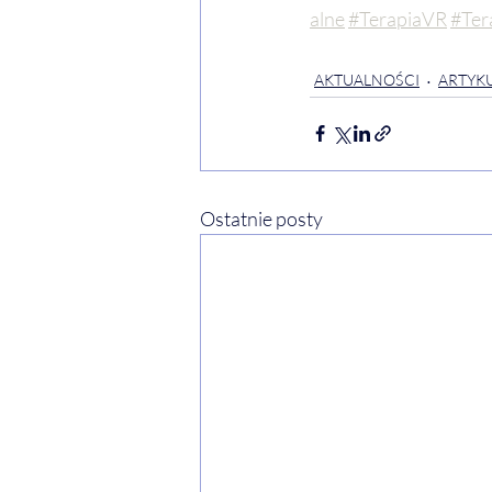
alne
#TerapiaVR
#Ter
AKTUALNOŚCI
ARTYKU
Ostatnie posty