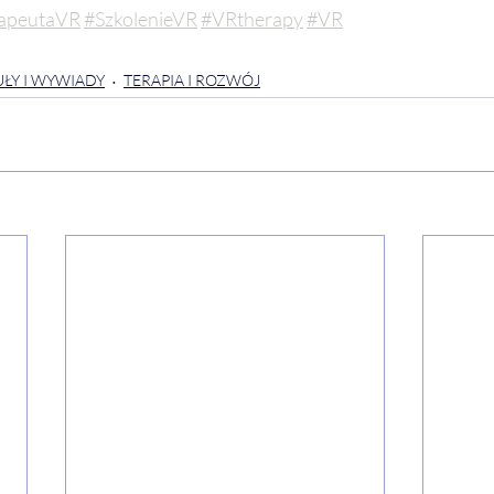
apeutaVR
#SzkolenieVR
#VRtherapy
#VR
ŁY I WYWIADY
TERAPIA I ROZWÓJ