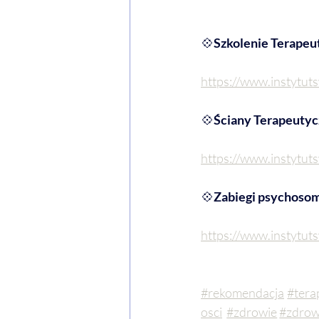
💠
Szkolenie Terapeu
https://www.instytuts
💠
Ściany Terapeutyc
https://www.instytut
💠
Zabiegi psychoso
https://www.instytut
#rekomendacja
#tera
osci
#zdrowie
#zdrow