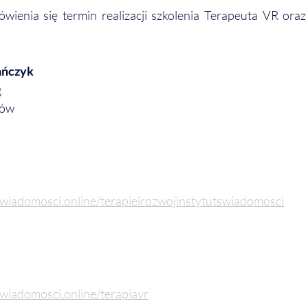
enia się termin realizacji szkolenia Terapeuta VR oraz n
ańczyk
g
tów
swiadomosci.online/terapieirozwojinstytutswiadomosci
swiadomosci.online/terapiavr