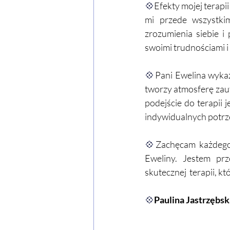
💠
Efekty mojej terapi
mi przede wszystkim
zrozumienia siebie i 
swoimi trudnościami i 
💠
Pani Ewelina wykaz
tworzy atmosferę zaufa
podejście do terapii
indywidualnych potrz
💠
Zachęcam każdego,
Eweliny. Jestem prz
skutecznej  terapii, k
💠
Paulina Jastrzębsk