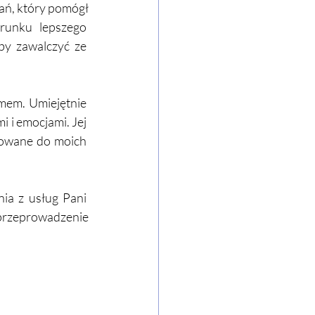
ań, który pomógł 
unku lepszego  
by zawalczyć ze  
mem. Umiejętnie  
i emocjami. Jej  
owane do moich  
a z usług Pani  
rzeprowadzenie 