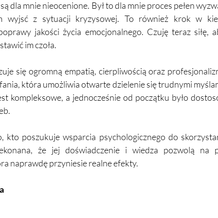
i są dla mnie nieocenione. Był to dla mnie proces pełen wyzw
 wyjsć z sytuacji kryzysowej. To również krok w kier
poprawy jakości życia emocjonalnego. Czuję teraz siłę, a
stawić im czoła. 
uje się ogromną empatią, cierpliwością oraz profesjonaliz
nia, która umożliwia otwarte dzielenie się trudnymi myślami 
 jest kompleksowe, a jednocześnie od początku było dostos
eb. 
 kto poszukuje wsparcia psychologicznego do skorzystani
ekonana, że jej doświadczenie i wiedza pozwolą na p
tóra naprawdę przyniesie realne efekty. 
a