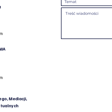
U
om
NIA
om
go, Mediacji,
irtualnych