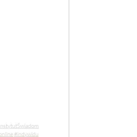
InstytutŚwiadom
online
#indywidu