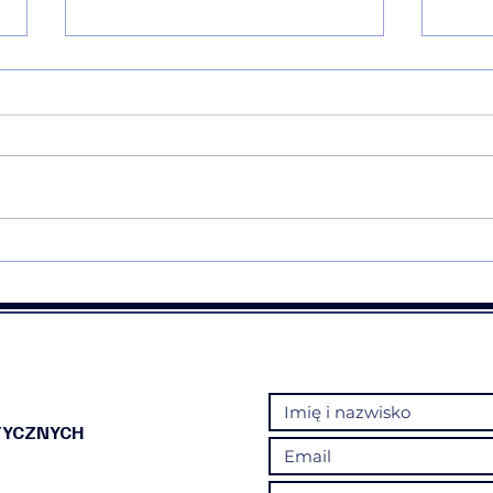
💠❤️Rekomendacja❤️💠
💠❤️
TYCZNYCH