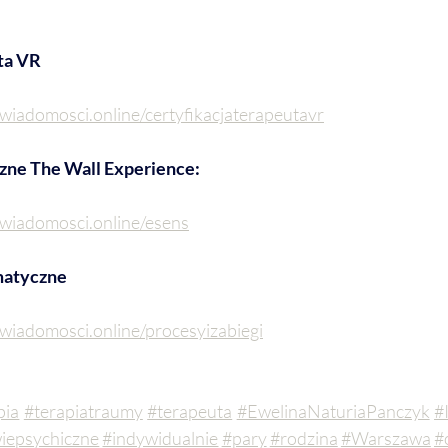
ta VR
wiadomosci.online/certyfikacjaterapeutavr
zne The Wall Experience:
swiadomosci.online/esens
matyczne
swiadomosci.online/procesyizabiegi
pia
#terapiatraumy
#terapeuta
#EwelinaNaturiaPanczyk
#
iepsychiczne
#indywidualnie
#pary
#rodzina
#Warszawa
#