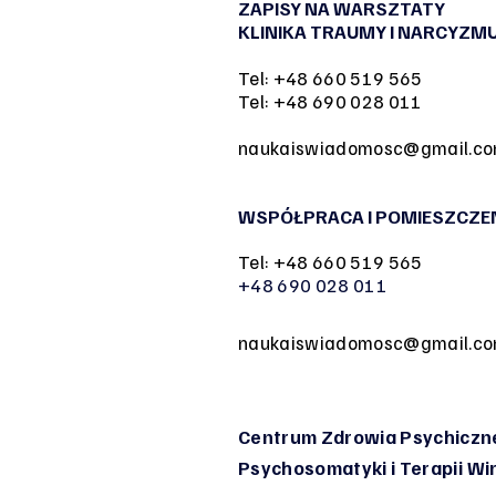
ZAPISY NA WARSZTATY
KLINIKA TRAUMY I NARCYZM
Tel: +48 660 519 565
Tel: +48 690 028 011
naukaiswiadomosc@gmail.c
WSPÓŁPRACA I POMIESZCZE
Tel: +48 660 519 565
+48 690 028 011
naukaiswiadomosc@gmail.c
Centrum Zdrowia Psychiczne
Psychosomatyki
i Terapii W