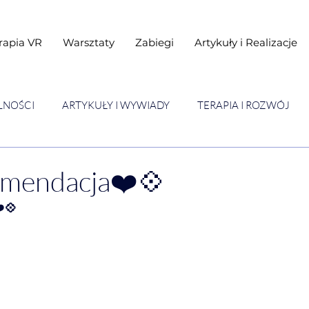
rapia VR
Warsztaty
Zabiegi
Artykuły i Realizacje
LNOŚCI
ARTYKUŁY I WYWIADY
TERAPIA I ROZWÓJ
STAWY
Warsztaty
mendacja❤️💠
️💠