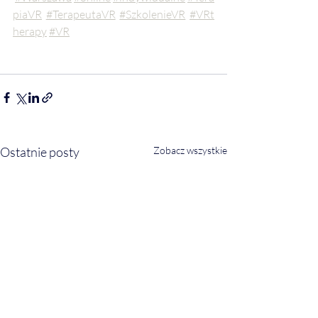
piaVR
#TerapeutaVR
#SzkolenieVR
#VRt
herapy
#VR
Ostatnie posty
Zobacz wszystkie