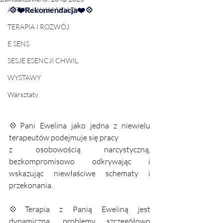
💠❤️Rekomendacja❤️💠
ARTYKUŁY I WYWIADY
TERAPIA I ROZWÓJ
E SENS
SESJE ESENCJI CHWIL
WYSTAWY
Warsztaty
💠
Pani Ewelina jako jedna z niewielu 
terapeutów podejmuje się pracy 
z osobowością narcystyczną, 
bezkompromisowo odkrywając i 
wskazując niewłaściwe schematy i 
przekonania. 
💠
Terapia z Panią Eweliną jest 
dynamiczna, problemy szczegółowo 