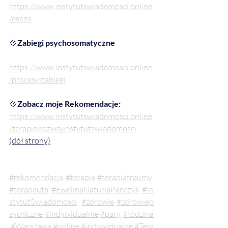
https://www.instytutswiadomosci.online
/esens
💠
Zabiegi psychosomatyczne
https://www.instytutswiadomosci.online
/procesyizabiegi
💠
Zobacz moje Rekomendacje: 
https://www.instytutswiadomosci.online
/terapieirozwojinstytutswiadomosci
(dół strony)
#rekomendacja
#terapia
#terapiatraumy
#terapeuta
#EwelinaNaturiaPanczyk
#In
stytutŚwiadomosci
#zdrowie
#zdrowiep
sychiczne
#indywidualnie
#pary
#rodzina
#Warszawa
#online
#indywidualne
#Tera