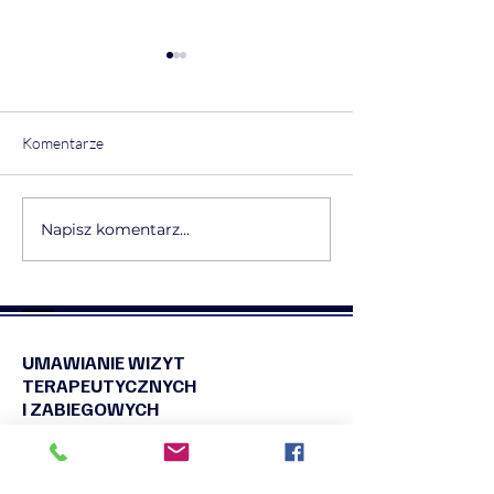
Komentarze
💠❤️Rekomendacja❤️💠
💠❤️Rekomendac
Napisz komentarz...
UMAWIANIE WIZYT
TERAPEUTYCZNYCH
I ZABIEGOWYCH
ZAPISY NA WARSZTATY
KLINIKA TRAUMY I NARCYZMU