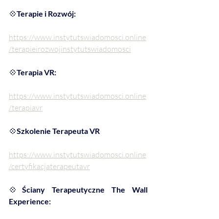
💠
Terapie i Rozwój:
https://www.instytutswiadomosci.online
/terapieirozwojinstytutswiadomosci
💠
Terapia VR:
https://www.instytutswiadomosci.online
/terapiavr
💠
Szkolenie Terapeuta VR
https://www.instytutswiadomosci.online
/certyfikacjaterapeutavr
💠
Ściany Terapeutyczne The Wall 
Experience: