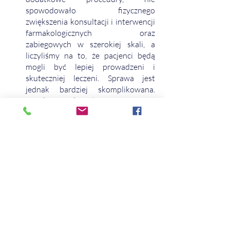
spowodowało fizycznego 
zwiększenia konsultacji i interwencji 
farmakologicznych oraz 
zabiegowych w szerokiej skali, a 
liczyliśmy na to, że pacjenci będą 
mogli być lepiej prowadzeni i 
skuteczniej leczeni. Sprawa jest 
jednak bardziej skomplikowana. 
Opieka koordynowana w 
podstawowej opiece zdrowotnej 
dopiero zaczyna być wprowadzana, 
rola lekarza rodzinnego rośnie, ale 
potrzeba czasu i konsekwencji, by 
zoptymalizować działający system. 
Prof. Gil dodaje, że system wymaga nie 
tylko optymalizacji, ale i reorganizacji 
pewnych fundamentalnych założeń, 
których słabość ujawniła pandemia 
koronawirusa, a które przez całe lata 