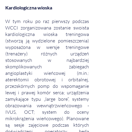
Kardiologiczna wioska 
W tym roku po raz pierwszy podczas 
WCCI zorganizowana zostanie swoista 
kardiologiczna wioska treningowa 
(stworzą ją wydzielone pomieszczenia) 
wyposażona w wersje treningowe 
(trenażery) różnych urządzeń 
stosowanych w najbardziej 
skomplikowanych zabiegach 
angioplastyki wieńcowej (m.in.: 
aterektomii obrotowej i orbitalnej, 
przezskórnych pomp do wspomaganie 
lewej i prawej komór serca; urządzenia 
zamykające typu „large bore”, systemy 
obrazowania wewnątrzwieńcowego - 
IVUS, OCT; system do oceny 
mikrokrążenia wieńcowego). Planowane 
są sesje zajęciowe podczas których 
doświadczeni operatorzy będą 