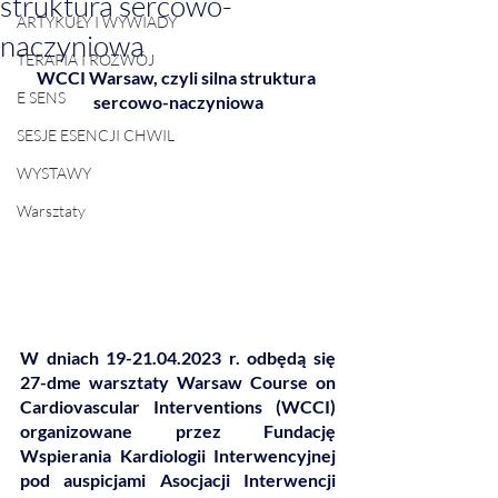
struktura sercowo-
ARTYKUŁY I WYWIADY
naczyniowa
TERAPIA I ROZWÓJ
WCCI Warsaw, czyli silna struktura 
E SENS
sercowo-naczyniowa
SESJE ESENCJI CHWIL
WYSTAWY
Warsztaty
W dniach 19-21.04.2023 r. odbędą się 
27-dme warsztaty Warsaw Course on 
Cardiovascular Interventions (WCCI) 
organizowane przez Fundację 
Wspierania Kardiologii Interwencyjnej 
pod auspicjami Asocjacji Interwencji 