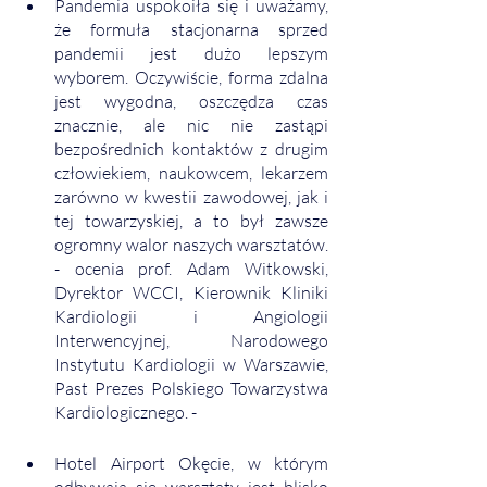
Pandemia uspokoiła się i uważamy, 
że formuła stacjonarna sprzed 
pandemii jest dużo lepszym 
wyborem. Oczywiście, forma zdalna 
jest wygodna, oszczędza czas 
znacznie, ale nic nie zastąpi 
bezpośrednich kontaktów z drugim 
człowiekiem, naukowcem, lekarzem 
zarówno w kwestii zawodowej, jak i 
tej towarzyskiej, a to był zawsze 
ogromny walor naszych warsztatów. 
- ocenia prof. Adam Witkowski, 
Dyrektor WCCI, Kierownik Kliniki 
Kardiologii i Angiologii 
Interwencyjnej, Narodowego 
Instytutu Kardiologii w Warszawie, 
Past Prezes Polskiego Towarzystwa 
Kardiologicznego. - 
Hotel Airport Okęcie, w którym 
odbywają się warsztaty jest blisko 