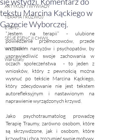
się wstydzi. Komentarz do
ARTYKUŁY I WYWIADY
tekstu Marcina Kąckiego w
TERAPIA I ROZWÓJ
Gazecie Wyborczej.
E SENS
“Jestem na terapii” - ulubione 
SESJE ESENCJI CHWIL
powiedzenie przemocowców, przede 
wszystkim narcyzów i psychopatów, by 
WYSTAWY
usprawiedliwić swoje zachowania w 
Warsztaty
oczach społeczeństwa  - to jeden z 
wniosków, który z pewnością można 
wysnuć po tekście Marcina Kąckiego, 
który zdecydowanie nie jest tekstem 
autorefleksyjnym i nastawionym na 
naprawienie wyrządzonych krzywd. 
Jako psychotraumatolog prowadzę 
Terapię Traumy, zarówno osobom, które 
są skrzywdzone, jak i osobom, które 
krzywdzą i chcą zrozumieć swoje motywy, 