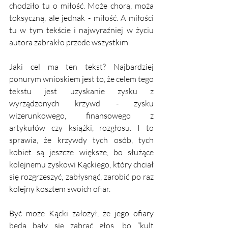
chodziło tu o miłość. Może chorą, moża 
toksyczną, ale jednak - miłość. A miłości 
tu w tym tekście i najwyraźniej w życiu 
autora zabrakło przede wszystkim. 
Jaki cel ma ten tekst? Najbardziej 
ponurym wnioskiem jest to, że celem tego 
tekstu jest uzyskanie zysku z 
wyrządzonych krzywd - zysku 
wizerunkowego, finansowego z 
artykułów czy książki, rozgłosu. I to 
sprawia, że krzywdy tych osób, tych 
kobiet są jeszcze większe, bo służące 
kolejnemu zyskowi Kąckiego, który chciał 
się rozgrzeszyć, zabłysnąć, zarobić po raz 
kolejny kosztem swoich ofiar. 
Być może Kącki założył, że jego ofiary 
będą bały się zabrać głos, bo “kult 