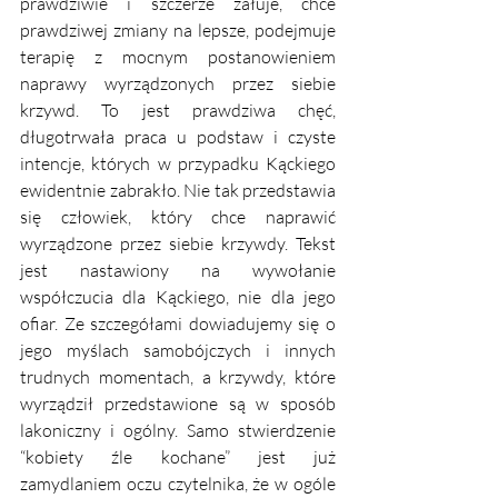
prawdziwie i szczerze żałuje, chce 
prawdziwej zmiany na lepsze, podejmuje 
terapię z mocnym postanowieniem 
naprawy wyrządzonych przez siebie 
krzywd. To jest prawdziwa chęć, 
długotrwała praca u podstaw i czyste 
intencje, których w przypadku Kąckiego 
ewidentnie zabrakło. Nie tak przedstawia 
się człowiek, który chce naprawić 
wyrządzone przez siebie krzywdy. Tekst 
jest nastawiony na wywołanie 
współczucia dla Kąckiego, nie dla jego 
ofiar. Ze szczegółami dowiadujemy się o 
jego myślach samobójczych i innych 
trudnych momentach, a krzywdy, które 
wyrządził przedstawione są w sposób 
lakoniczny i ogólny. Samo stwierdzenie 
“kobiety źle kochane” jest już 
zamydlaniem oczu czytelnika, że w ogóle 