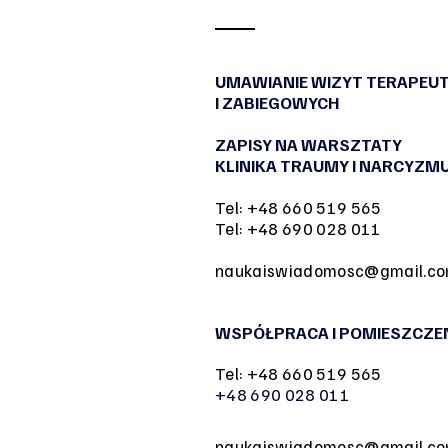
UMAWIANIE WIZYT TERAPEU
I ZABIEGOWYCH
ZAPISY NA WARSZTATY
KLINIKA TRAUMY I NARCYZM
Tel: +48 660 519 565
Tel: +48 690 028 011
naukaiswiadomosc@gmail.c
WSPÓŁPRACA I POMIESZCZE
Tel: +48 660 519 565
+48 690 028 011
naukaiswiadomosc@gmail.c