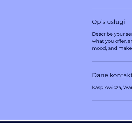
Opis usługi
i
Describe your ser
what you offer, a
mood, and makes
Dane kontak
Kasprowicza, War