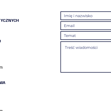
TYCZNYCH
U
om
NIA
om