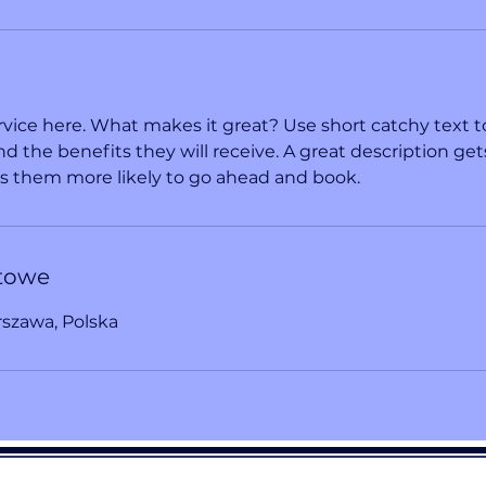
3
0
m
n
vice here. What makes it great? Use short catchy text to
nd the benefits they will receive. A great description get
 them more likely to go ahead and book.
towe
szawa, Polska