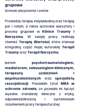
grupowe
formuła stacjonarna i online
Prowadzę terapię indywidualną oraz terapię
par i rodzin, a także autorskie warsztaty i
procesy grupowe w
Klinice Traumy i
Narcyzmu
. W swojej pracy realizuję
również
Terapię Wartości
, która stanowi
integralną część mojej autorskiej
Terapii
Traumy
oraz
Terapii Narcyzmu
.
Jestem
psychotraumatologiem,
mediatorem, seksuologiem klinicznym,
terapeutą uzależnień i
współuzależnionych
oraz
specjalistą
resocjalizacji
. Posiadam tytuł
MBA w
ochronie zdrowia
, co pozwala mi łączyć
wysokie standardy kliniczne z etyką,
odpowiedzialnością i systemowym
rozumieniem pracy terapeutycznej.