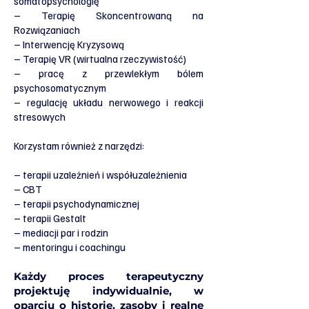
somatopsychologię
– Terapię Skoncentrowaną na
Rozwiązaniach
– Interwencję Kryzysową
– Terapię VR (wirtualna rzeczywistość)
– pracę z przewlekłym bólem
psychosomatycznym
– regulację układu nerwowego i reakcji
stresowych
Korzystam również z narzędzi:
– terapii uzależnień i współuzależnienia
– CBT
– terapii psychodynamicznej
– terapii Gestalt
– mediacji par i rodzin
– mentoringu i coachingu
Każdy proces terapeutyczny
projektuję indywidualnie, w
oparciu o historię, zasoby i realne