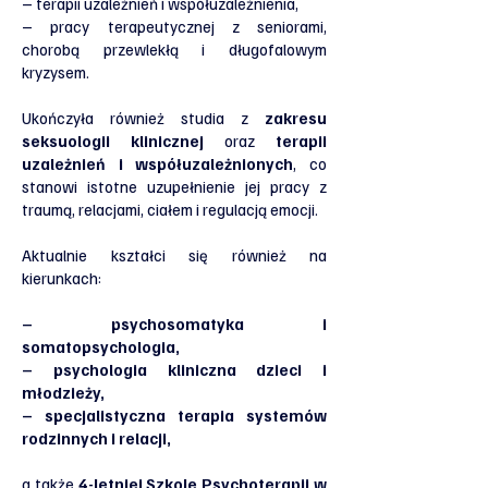
– terapii uzależnień i współuzależnienia,
– pracy terapeutycznej z seniorami,
chorobą przewlekłą i długofalowym
kryzysem.
Ukończyła również studia z
zakresu
seksuologii klinicznej
oraz
terapii
uzależnień i współuzależnionych
, co
stanowi istotne uzupełnienie jej pracy z
traumą, relacjami, ciałem i regulacją emocji.
Aktualnie kształci się również na
kierunkach:
– psychosomatyka i
somatopsychologia,
– psychologia kliniczna dzieci i
młodzieży,
– specjalistyczna terapia systemów
rodzinnych i relacji,
a także
4-letniej Szkole Psychoterapii w