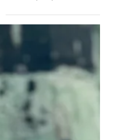
Zostań Certyfikowanym Terapeutą VR. Dołącz
do Nowej Generacji Specjalistów! Ewelina
Naturia Pańczyk. Instytut Świadomości