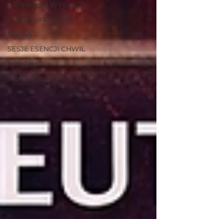
ARTYKUŁY I WYWIADY
TERAPIA I ROZWÓJ
E SENS
SESJE ESENCJI CHWIL
WYSTAWY
Warsztaty