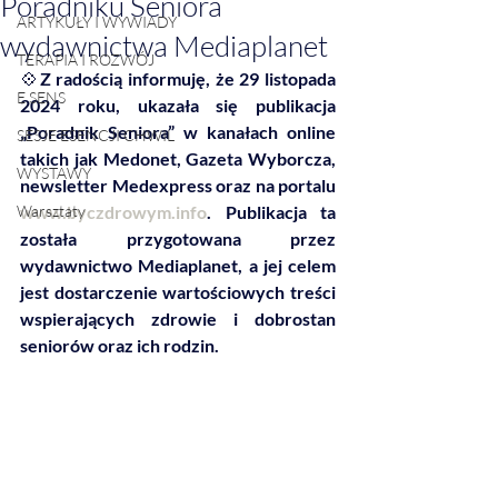
Poradniku Seniora
ARTYKUŁY I WYWIADY
wydawnictwa Mediaplanet
TERAPIA I ROZWÓJ
💠
Z radością informuję, że 29 listopada 
E SENS
2024 roku, ukazała się publikacja 
„Poradnik Seniora” w kanałach online 
SESJE ESENCJI CHWIL
takich jak Medonet, Gazeta Wyborcza, 
WYSTAWY
newsletter Medexpress oraz na portalu 
Warsztaty
www.byczdrowym.info
. Publikacja ta 
została przygotowana przez 
wydawnictwo Mediaplanet, a jej celem 
jest dostarczenie wartościowych treści 
wspierających zdrowie i dobrostan 
seniorów oraz ich rodzin.