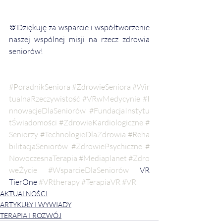
🫶Dziękuję za wsparcie i współtworzenie 
naszej wspólnej misji na rzecz zdrowia 
seniorów!
#PoradnikSeniora
#ZdrowieSeniora
#Wir
tualnaRzeczywistość
#VRwMedycynie
#I
nnowacjeDlaSeniorów
#FundacjaInstytu
tŚwiadomości
#ZdrowieKardiologiczne
#
Seniorzy
#TechnologieDlaZdrowia
#Reha
bilitacjaSeniorów
#ZdrowiePsychiczne
#
NowoczesnaTerapia
#Mediaplanet
#Zdro
weŻycie
#WsparcieDlaSeniorów
 VR 
TierOne 
#VRtherapy
#TerapiaVR
#VR
AKTUALNOŚCI
ARTYKUŁY I WYWIADY
TERAPIA I ROZWÓJ