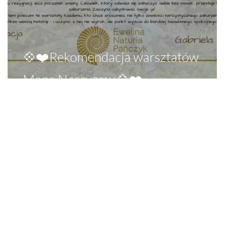
💠❤️Rekomendacja warsztatów
Mapa Narcyzmu💠❤️