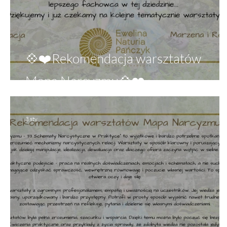
💠❤️Rekomendacja warsztatów
Mapa Narcyzmu💠❤️
3 sty