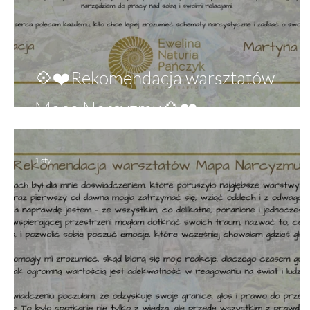
💠❤️Rekomendacja warsztatów
Mapa Narcyzmu💠❤️
1 sty