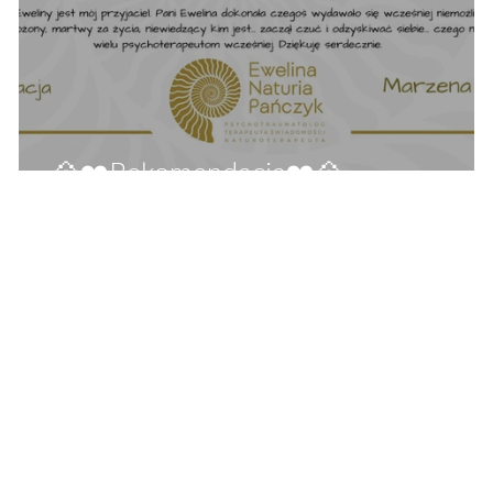
💠❤️Rekomendacja❤️💠