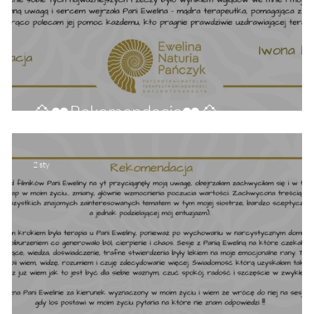
💠❤️Rekomendacja❤️💠
2 sty