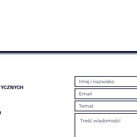
TYCZNYCH
U