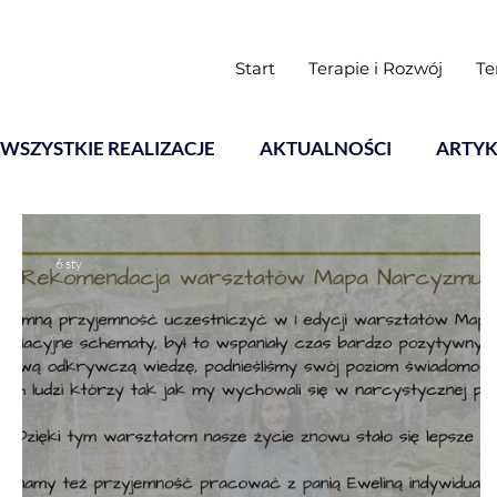
Start
Terapie i Rozwój
Te
WSZYSTKIE REALIZACJE
AKTUALNOŚCI
ARTYK
Warsztaty
6 sty