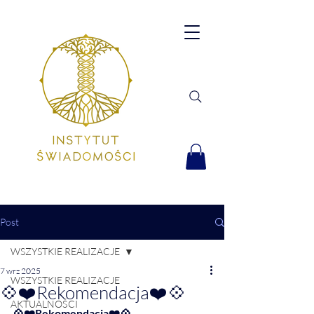
Post
WSZYSTKIE REALIZACJE
7 wrz 2025
WSZYSTKIE REALIZACJE
💠❤️Rekomendacja❤️💠
AKTUALNOŚCI
💠❤️Rekomendacja❤️💠