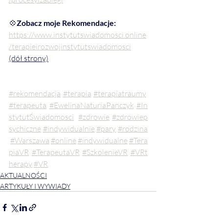
💠
Zobacz moje Rekomendacje:
https://www.instytutswiadomosci.online
/terapieirozwojinstytutswiadomosci
(dół strony)
#rekomendacja
#terapia
#terapiatraumy
#terapeuta
#EwelinaNaturiaPanczyk
#In
stytutŚwiadomosci
#zdrowie
#zdrowiep
sychiczne
#indywidualnie
#pary
#rodzina
#Warszawa
#online
#indywidualne
#Tera
piaVR
#TerapeutaVR
#SzkolenieVR
#VRt
herapy
#VR
AKTUALNOŚCI
ARTYKUŁY I WYWIADY