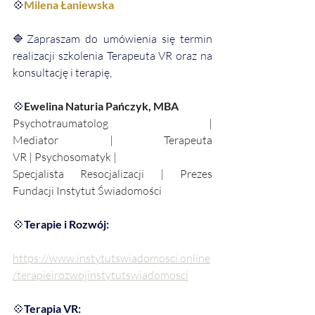
💠
Milena Łaniewska
🔷Zapraszam do umówienia się termin 
realizacji szkolenia Terapeuta VR oraz na 
konsultację i terapię,
💠
Ewelina Naturia Pańczyk, MBA
Psychotraumatolog | 
Mediator | Terapeuta 
VR | Psychosomatyk |
Specjalista Resocjalizacji | Prezes 
Fundacji Instytut Świadomości
💠
Terapie i Rozwój:
https://www.instytutswiadomosci.online
/terapieirozwojinstytutswiadomosci
💠
Terapia VR: