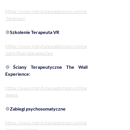
https://www.instytutswiadomosci.online
/terapiavr
💠
Szkolenie Terapeuta VR
https://www.instytutswiadomosci.online
/certyfikacjaterapeutavr
💠
Ściany Terapeutyczne The Wall 
Experience:
https://www.instytutswiadomosci.online
/esens
💠
Zabiegi psychosomatyczne
https://www.instytutswiadomosci.online
/procesyizabiegi