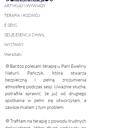
ARTYKUŁY I WYWIADY
TERAPIA I ROZWÓJ
E SENS
SESJE ESENCJI CHWIL
WYSTAWY
Warsztaty
💠
Bardzo polecam terapię u Pani Eweliny 
Naturii Pańczyk, która stwarza 
bezpieczną i pełną zrozumienia 
atmosferę podczas sesji. Uważnie słucha, 
potrafiła sprawić, że już od drugiego 
spotkania w pełni się otworzyłam, a 
zawsze miałam z tym problem. 
💠
Trafiłam na terapię z powodu trudnych 
doświadczeń, które długo wpływały na 