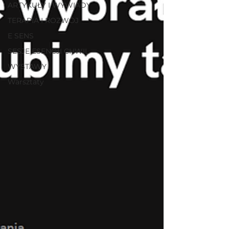
ARTYKUŁY I WYWIADY
TERAPIA I ROZWÓJ
E SENS
SESJE ESENCJI CHWIL
WYSTAWY
Warsztaty