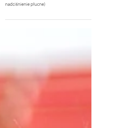
TNP (tętnicze nadciśnienie
płucne)
Pacjent ze Świadomością TNP (tętnicze
nadciśnienie płucne)