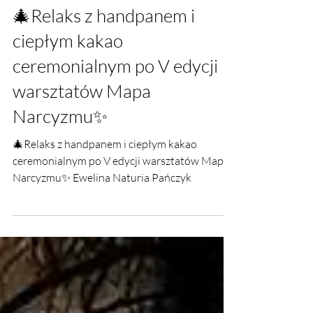
21 gru 2025
🎄Relaks z handpanem i
ciepłym kakao
ceremonialnym po V edycji
warsztatów Mapa
Narcyzmu✨
🎄Relaks z handpanem i ciepłym kakao
ceremonialnym po V edycji warsztatów Mapa
Narcyzmu✨ Ewelina Naturia Pańczyk