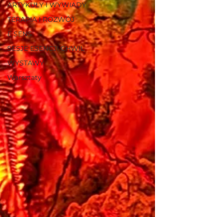
ARTYKUŁY I WYWIADY
TERAPIA I ROZWÓJ
E SENS
SESJE ESENCJI CHWIL
WYSTAWY
Warsztaty