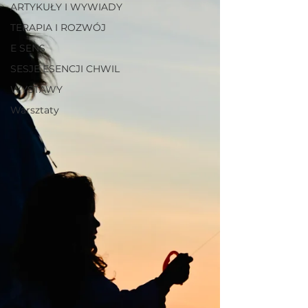
ARTYKUŁY I WYWIADY
TERAPIA I ROZWÓJ
E SENS
SESJE ESENCJI CHWIL
WYSTAWY
Warsztaty