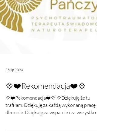
26 lip 2024
💠❤️Rekomendacja❤️💠
💠❤️Rekomendacja❤️💠 💠Dziękuję że tu
trafiłam. Dziękuję za każdą wykonaną pracę
dla mnie. Dziękuję za wsparcie i za wszystko to
co się zad