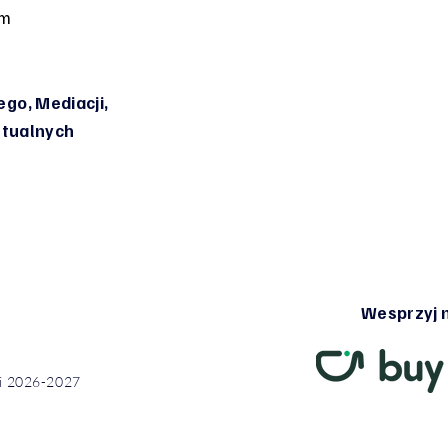
om
go, Mediacji,
irtualnych
Wesprzyj n
ci 2026-2027