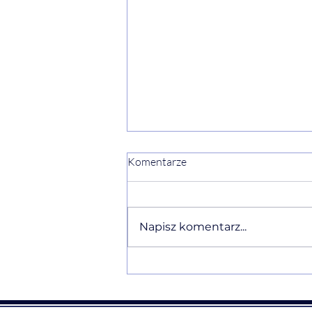
Komentarze
Napisz komentarz...
Ewelina Naturia Pańczyk w
komentarzu eksperckim o
Traumie Straty i ałobie po