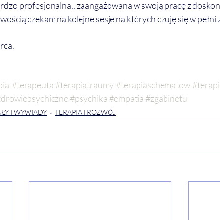
ardzo profesjonalna,, zaangażowana w swoją pracę z dosko
liwością czekam na kolejne sesje na których czuję się w pełn
rca.
pia
#terapeuta
#terapiatraumy
#terapiaschematow
#terap
zdrowiepsychiczne
#psychika
#empatia
#zgabinetu
ŁY I WYWIADY
TERAPIA I ROZWÓJ