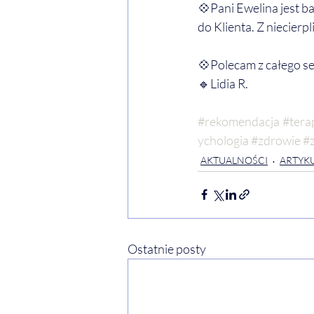
💠Pani Ewelina jest b
do Klienta. Z niecierp
💠Polecam z całego se
🔹Lidia R. 
#rekomendacja
#tera
ychologia
#zdrowie
#
AKTUALNOŚCI
ARTYKU
Ostatnie posty