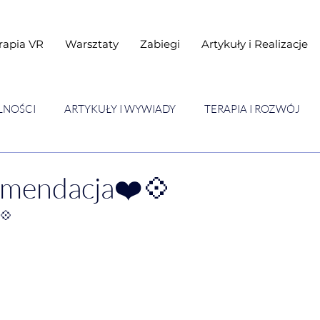
rapia VR
Warsztaty
Zabiegi
Artykuły i Realizacje
LNOŚCI
ARTYKUŁY I WYWIADY
TERAPIA I ROZWÓJ
STAWY
Warsztaty
mendacja❤️💠
💠