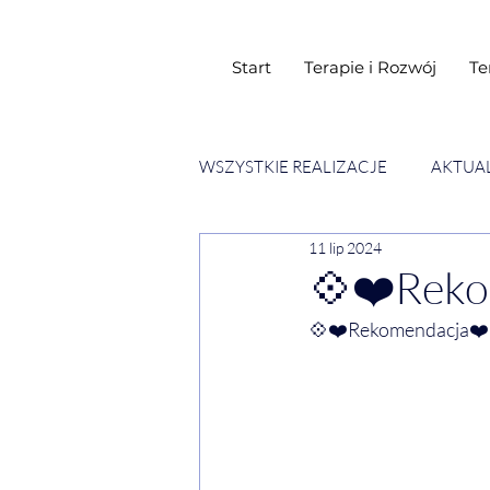
Start
Terapie i Rozwój
Te
WSZYSTKIE REALIZACJE
AKTUA
11 lip 2024
SESJE ESENCJI CHWIL
WY
💠❤️Reko
💠❤️Rekomendacja❤️