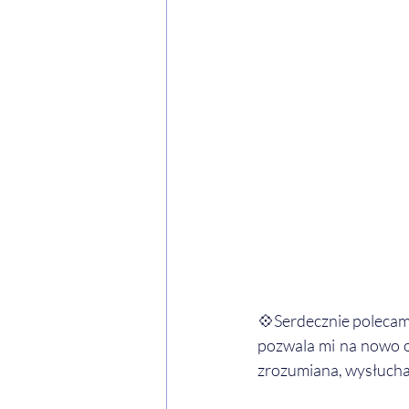
💠Serdecznie polecam 
pozwala mi na nowo od
zrozumiana, wysłuchan