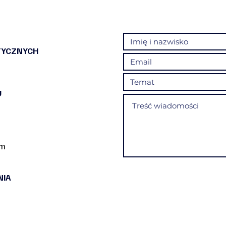
TYCZNYCH
U
om
NIA