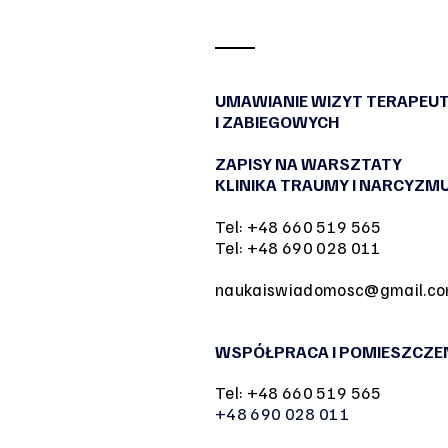
niewybranym życiu dla
NaTemat
UMAWIANIE WIZYT TERAPEU
I ZABIEGOWYCH
ZAPISY NA WARSZTATY
KLINIKA TRAUMY I NARCYZM
Tel: +48 660 519 565
Tel: +48 690 028 011
naukaiswiadomosc@gmail.c
WSPÓŁPRACA I POMIESZCZE
Tel: +48 660 519 565
+48 690 028 011