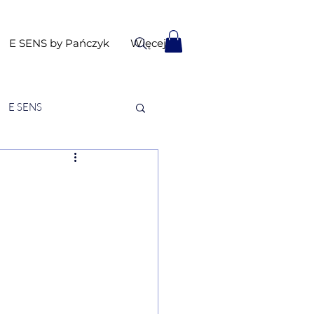
E SENS by Pańczyk
Więcej
E SENS