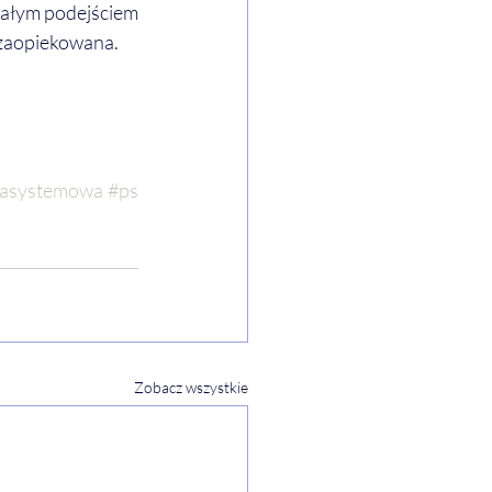
nałym podejściem 
i zaopiekowana. 
iasystemowa
#ps
Zobacz wszystkie