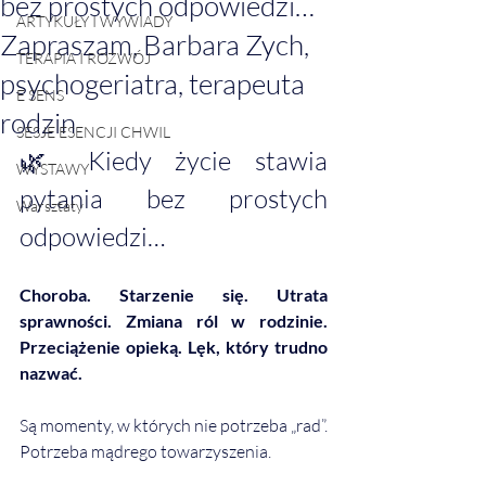
bez prostych odpowiedzi…
ARTYKUŁY I WYWIADY
Zapraszam, Barbara Zych,
TERAPIA I ROZWÓJ
psychogeriatra, terapeuta
E SENS
rodzin
SESJE ESENCJI CHWIL
🌿 Kiedy życie stawia 
WYSTAWY
pytania bez prostych 
Warsztaty
odpowiedzi…
Choroba. Starzenie się. Utrata 
sprawności. Zmiana ról w rodzinie. 
Przeciążenie opieką. Lęk, który trudno 
nazwać.
Są momenty, w których nie potrzeba „rad”. 
Potrzeba mądrego towarzyszenia.