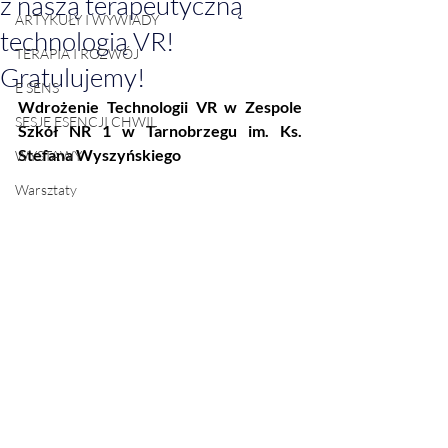
z naszą terapeutyczną
ARTYKUŁY I WYWIADY
technologią VR!
TERAPIA I ROZWÓJ
Gratulujemy!
E SENS
Wdrożenie Technologii VR w Zespole 
SESJE ESENCJI CHWIL
Szkół NR 1 w Tarnobrzegu im. Ks. 
Stefana Wyszyńskiego
WYSTAWY
Warsztaty