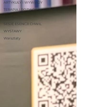
ARTYKUŁY I WYWIADY
TERAPIA I ROZWÓJ
E SENS
SESJE ESENCJI CHWIL
WYSTAWY
Warsztaty