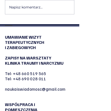
Napisz komentarz...
Otwieramy fotograficzny
Rusza E Sens by 
cykl „Esencja Chwil”
Nasza designers
sztuki użytkowej
UMAWIANIE WIZYT
TERAPEUTYCZNYCH
I ZABIEGOWYCH
ZAPISY NA WARSZTATY
KLINIKA TRAUMY I NARCYZMU
Tel:
+48 660 519 565
Tel:
+48 690 028 011
naukaiswiadomosc@gmail.com
WSPÓŁPRACA I
POMIESZCZENIA