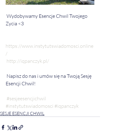
 Wydobywamy Esencje Chwil Twojego 
Zycia <3
https://www.instytutswiadomosci.online
/
http://iqpanczyk.pl/
 Napisz do nas i umów się na Twoją Sesję 
Esencji Chwil!
#sesjeesencjichwil
#instytutswiadomosci
#iqpanczyk
SESJE ESENCJI CHWIL