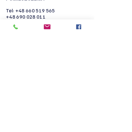
Tel:
+48 660 519 565
+48 690 028 011
naukaiswiadomosc@gmail.com