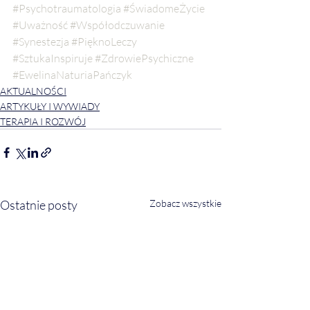
#Psychotraumatologia
#ŚwiadomeŻycie
#Uważność
#Współodczuwanie
#Synestezja
#PięknoLeczy
#SztukaInspiruje
#ZdrowiePsychiczne
#EwelinaNaturiaPańczyk
AKTUALNOŚCI
ARTYKUŁY I WYWIADY
TERAPIA I ROZWÓJ
Ostatnie posty
Zobacz wszystkie