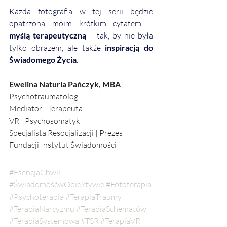
Każda fotografia w tej serii będzie 
opatrzona moim krótkim cytatem – 
myślą terapeutyczną
 – tak, by nie była 
tylko obrazem, ale także 
inspiracją do 
Świadomego Życia
.
Ewelina Naturia Pańczyk, MBA
Psychotraumatolog | 
Mediator | Terapeuta 
VR | Psychosomatyk |
Specjalista Resocjalizacji | Prezes 
Fundacji Instytut Świadomości
#EsencjaChwil
#ŚwiadomośćwObiektywie
#Fototerapia
#Psychoterapia
#TerapiaTraumy
#TerapiaNarcyzmu
#TerapiaSchematów
#TerapiaSystemowa
#TSR
#TerapiaVR