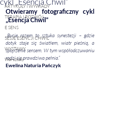
cykl „Esencja Chwil”
ARTYKUŁY I WYWIADY
Otwieramy fotograficzny cykl 
TERAPIA I ROZWÓJ
„Esencja Chwil”
E SENS
„Bycie razem to sztuka synestezji – gdzie 
SESJE ESENCJI CHWIL
dotyk staje się światłem, wiatr pieśnią, a 
WYSTAWY
spojrzenie sensem. W tym współodczuwaniu 
rodzi się prawdziwa pełnia.”
Warsztaty
Ewelina Naturia Pańczyk