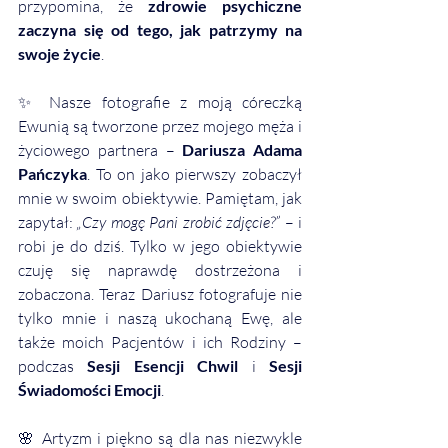
przypomina, że 
zdrowie psychiczne 
zaczyna się od tego, jak patrzymy na 
swoje życie
.
✨ Nasze fotografie z moją córeczką 
Ewunią są tworzone przez mojego męża i 
życiowego partnera – 
Dariusza Adama 
Pańczyka
. To on jako pierwszy zobaczył 
mnie w swoim obiektywie. Pamiętam, jak 
zapytał: 
„Czy mogę Pani zrobić zdjęcie?”
 – i 
robi je do dziś. Tylko w jego obiektywie 
czuję się naprawdę dostrzeżona i 
zobaczona. Teraz Dariusz fotografuje nie 
tylko mnie i naszą ukochaną Ewę, ale 
także moich Pacjentów i ich Rodziny – 
podczas 
Sesji Esencji Chwil
 i 
Sesji 
Świadomości Emocji
.
🌸 Artyzm i piękno są dla nas niezwykle 